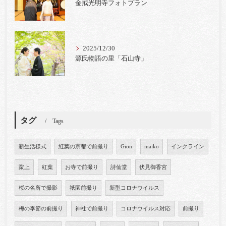
金戒光明寺フォトプラン
2025/12/30
源氏物語の里「石山寺」
タグ
Tags
新生活様式
紅葉の京都で前撮り
Gion
maiko
インクライン
蹴上
紅葉
お寺で前撮り
詩仙堂
伏見御香宮
桜の名所で撮影
祇園前撮り
新型コロナウイルス
梅の季節の前撮り
神社で前撮り
コロナウイルス対応
前撮り