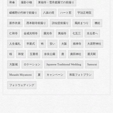
和傘
撮影小物
東福寺・雪舟庭園での前撮り
嵯峨野の竹林で前撮り
八坂の塔
ハート窓
宇治正寿院
新作衣裳
西本願寺前撮り
詩仙堂前撮り
風鈴まつり
襖絵
仁和寺
金戒光明寺
圓光寺
萬福寺
七五三
光る君へ
人生儀礼
卒業式
袴
安い
大阪
南禅寺
大原野神社
桜
和室
五重塔
奈良公園
鹿
廣田神社
通天閣
大阪城
ロケーション
Japanese Traditional Wedding
Samurai
Musashi Miyamoto
夏
キャンペーン
和装フォトプラン
フォトウェディング