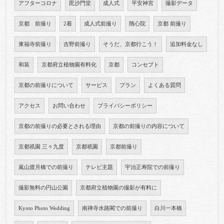
アフターコロナ
毘沙門堂
成人式
平安神宮
撮影データ
京都 前撮り
2着
成人式前撮り
隋心院
京都 前撮り
東福寺前撮り
吉野前撮り
そうだ、京都行こう！
追加料金なし
和装
京都府立植物園有料化
京都
コンセプト
京都の前撮りについて
サービス
プラン
よくある質問
アクセス
お問い合わせ
プライバシーポリシー
京都の前撮りの必要とされる理由
京都の前撮りの内容について
京都祇園 三々九度
京都祇園
京都前撮り
嵐山渡月橋での前撮り
テレビ主題
宇治正寿院での前撮り
撮影無料の円山公園
京都府立植物園の撮影が有料に
Kyoto Photo Wedding
南禅寺水路閣での前撮り
白川一本橋