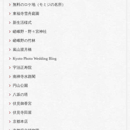
無料のロケ地（モミジの名所）
東福寺雪舟庭園
新生活様式
嵯峨野・野々宮神社
嵯峨野の竹林
嵐山渡月橋
Kyoto Photo Wedding Blog
宇治正寿院
南禅寺水路閣
円山公園
八坂の塔
伏見御香宮
伏見寺田屋
京都本店