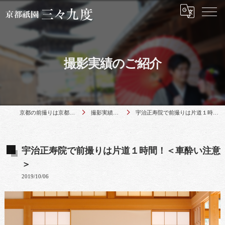
撮影実績のご紹介
京都の前撮りは京都祇園 三々九度
撮影実績のご紹介
宇治正寿院で前撮りは片道１時間！＜車酔い注意＞
宇治正寿院で前撮りは片道１時間！＜車酔い注意
＞
2019/10/06