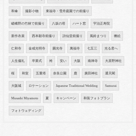
和傘
撮影小物
東福寺・雪舟庭園での前撮り
嵯峨野の竹林で前撮り
八坂の塔
ハート窓
宇治正寿院
新作衣裳
西本願寺前撮り
詩仙堂前撮り
風鈴まつり
襖絵
仁和寺
金戒光明寺
圓光寺
萬福寺
七五三
光る君へ
人生儀礼
卒業式
袴
安い
大阪
南禅寺
大原野神社
桜
和室
五重塔
奈良公園
鹿
廣田神社
通天閣
大阪城
ロケーション
Japanese Traditional Wedding
Samurai
Musashi Miyamoto
夏
キャンペーン
和装フォトプラン
フォトウェディング