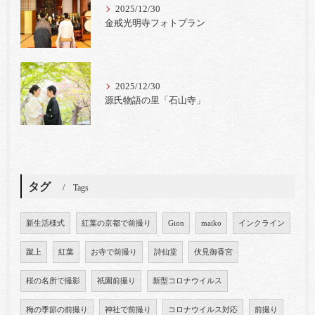
2025/12/30
金戒光明寺フォトプラン
2025/12/30
源氏物語の里「石山寺」
タグ
Tags
新生活様式
紅葉の京都で前撮り
Gion
maiko
インクライン
蹴上
紅葉
お寺で前撮り
詩仙堂
伏見御香宮
桜の名所で撮影
祇園前撮り
新型コロナウイルス
梅の季節の前撮り
神社で前撮り
コロナウイルス対応
前撮り