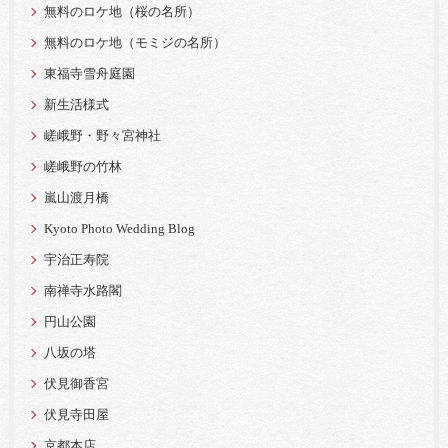
無料のロケ地（桜の名所）
無料のロケ地（モミジの名所）
東福寺雪舟庭園
新生活様式
嵯峨野・野々宮神社
嵯峨野の竹林
嵐山渡月橋
Kyoto Photo Wedding Blog
宇治正寿院
南禅寺水路閣
円山公園
八坂の塔
伏見御香宮
伏見寺田屋
京都本店