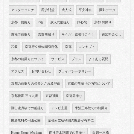
アフターコロナ
毘沙門堂
成人式
平安神宮
撮影データ
京都 前撮り
2着
成人式前撮り
隋心院
京都 前撮り
東福寺前撮り
吉野前撮り
そうだ、京都行こう！
追加料金なし
和装
京都府立植物園有料化
京都
コンセプト
京都の前撮りについて
サービス
プラン
よくある質問
アクセス
お問い合わせ
プライバシーポリシー
京都の前撮りの必要とされる理由
京都の前撮りの内容について
京都祇園 三々九度
京都祇園
京都前撮り
嵐山渡月橋での前撮り
テレビ主題
宇治正寿院での前撮り
撮影無料の円山公園
京都府立植物園の撮影が有料に
Kyoto Photo Wedding
南禅寺水路閣での前撮り
白川一本橋