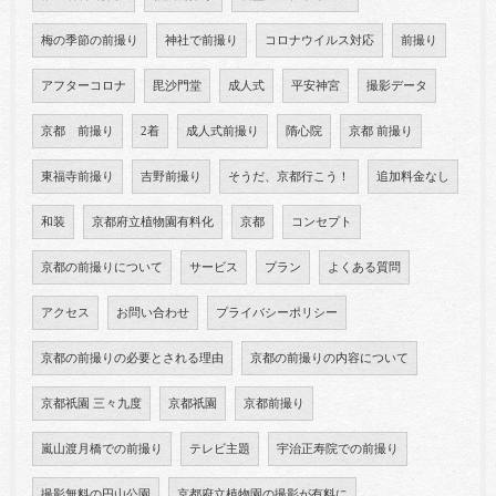
梅の季節の前撮り
神社で前撮り
コロナウイルス対応
前撮り
アフターコロナ
毘沙門堂
成人式
平安神宮
撮影データ
京都 前撮り
2着
成人式前撮り
隋心院
京都 前撮り
東福寺前撮り
吉野前撮り
そうだ、京都行こう！
追加料金なし
和装
京都府立植物園有料化
京都
コンセプト
京都の前撮りについて
サービス
プラン
よくある質問
アクセス
お問い合わせ
プライバシーポリシー
京都の前撮りの必要とされる理由
京都の前撮りの内容について
京都祇園 三々九度
京都祇園
京都前撮り
嵐山渡月橋での前撮り
テレビ主題
宇治正寿院での前撮り
撮影無料の円山公園
京都府立植物園の撮影が有料に