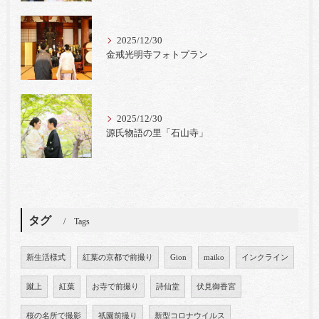
2025/12/30
金戒光明寺フォトプラン
2025/12/30
源氏物語の里「石山寺」
タグ
Tags
新生活様式
紅葉の京都で前撮り
Gion
maiko
インクライン
蹴上
紅葉
お寺で前撮り
詩仙堂
伏見御香宮
桜の名所で撮影
祇園前撮り
新型コロナウイルス