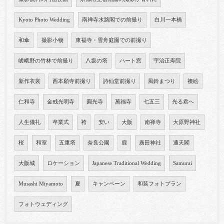
Kyoto Photo Wedding
南禅寺水路閣での前撮り
白川一本橋
和傘
撮影小物
東福寺・雪舟庭園での前撮り
嵯峨野の竹林で前撮り
八坂の塔
ハート窓
宇治正寿院
新作衣裳
西本願寺前撮り
詩仙堂前撮り
風鈴まつり
襖絵
仁和寺
金戒光明寺
圓光寺
萬福寺
七五三
光る君へ
人生儀礼
卒業式
袴
安い
大阪
南禅寺
大原野神社
桜
和室
五重塔
奈良公園
鹿
廣田神社
通天閣
大阪城
ロケーション
Japanese Traditional Wedding
Samurai
Musashi Miyamoto
夏
キャンペーン
和装フォトプラン
フォトウェディング