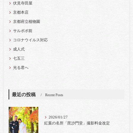
伏見寺田屋
京都本店
京都府立植物園
サルボボ前
コロナウイルス対応
成人式
七五三
光る君へ
最近の投稿
Recent Posts
2026/01/27
紅葉の名所「毘沙門堂」撮影料金改定