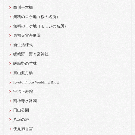
白川一本橋
無料のロケ地（桜の名所）
無料のロケ地（モミジの名所）
東福寺雪舟庭園
新生活様式
嵯峨野・野々宮神社
嵯峨野の竹林
嵐山渡月橋
Kyoto Photo Wedding Blog
宇治正寿院
南禅寺水路閣
円山公園
八坂の塔
伏見御香宮