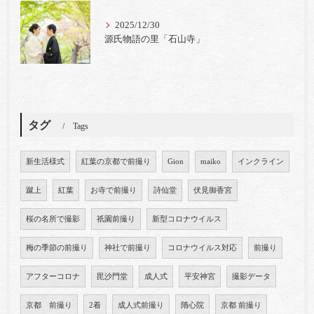
2025/12/30
源氏物語の里「石山寺」
タグ
Tags
新生活様式
紅葉の京都で前撮り
Gion
maiko
インクライン
蹴上
紅葉
お寺で前撮り
詩仙堂
伏見御香宮
桜の名所で撮影
祇園前撮り
新型コロナウイルス
梅の季節の前撮り
神社で前撮り
コロナウイルス対応
前撮り
アフターコロナ
毘沙門堂
成人式
平安神宮
撮影データ
京都 前撮り
2着
成人式前撮り
隋心院
京都 前撮り