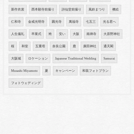
新作衣裳
西本願寺前撮り
詩仙堂前撮り
風鈴まつり
襖絵
仁和寺
金戒光明寺
圓光寺
萬福寺
七五三
光る君へ
人生儀礼
卒業式
袴
安い
大阪
南禅寺
大原野神社
桜
和室
五重塔
奈良公園
鹿
廣田神社
通天閣
大阪城
ロケーション
Japanese Traditional Wedding
Samurai
Musashi Miyamoto
夏
キャンペーン
和装フォトプラン
フォトウェディング