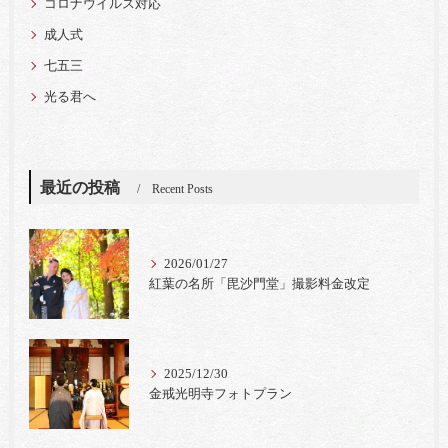
コロナウイルス対応
成人式
七五三
光る君へ
最近の投稿
Recent Posts
2026/01/27
紅葉の名所「毘沙門堂」撮影料金改定
2025/12/30
金戒光明寺フォトプラン