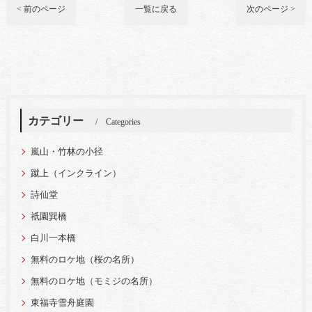
< 前のページ
一覧に戻る
次のページ >
カテゴリー
Categories
嵐山・竹林の小径
蹴上（インクライン）
詩仙堂
祇園巽橋
白川一本橋
無料のロケ地（桜の名所）
無料のロケ地（モミジの名所）
東福寺雪舟庭園