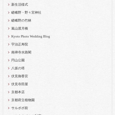
新生活様式
嵯峨野・野々宮神社
嵯峨野の竹林
嵐山渡月橋
Kyoto Photo Wedding Blog
宇治正寿院
南禅寺水路閣
円山公園
八坂の塔
伏見御香宮
伏見寺田屋
京都本店
京都府立植物園
サルボボ前