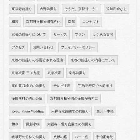
東福寺前撮り
吉野前撮り
そうだ、京都行こう！
追加料金なし
和装
京都府立植物園有料化
京都
コンセプト
京都の前撮りについて
サービス
プラン
よくある質問
アクセス
お問い合わせ
プライバシーポリシー
京都の前撮りの必要とされる理由
京都の前撮りの内容について
京都祇園 三々九度
京都祇園
京都前撮り
嵐山渡月橋での前撮り
テレビ主題
宇治正寿院での前撮り
撮影無料の円山公園
京都府立植物園の撮影が有料に
Kyoto Photo Wedding
南禅寺水路閣での前撮り
白川一本橋
和傘
撮影小物
東福寺・雪舟庭園での前撮り
嵯峨野の竹林で前撮り
八坂の塔
ハート窓
宇治正寿院