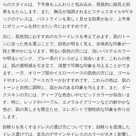
らのスタイルは、下半身をふんわりと包み込み、視覚的に細見え効
果をもたらします。また、胸元が強調されるビスチェスタイルやVネ
ックのドレスは、バストラインを美しく見せる効果があり、上半身
にボリュームを持たせたい方におすすめです。
次に、肌色別におすすめのカラードレスを考えてみます。肌のトー
ンに合った色を選ぶことで、顔色が明るく見え、全体的な印象が一
段と華やかになります。明るい肌色の方には、淡いパステルカラー
や明るいピンク、ブルー系のドレスがよく似合います。これらの色
は、肌の透明感を引き立て、清楚で可憐な印象を与えることができ
ます。一方、オリーブ肌やイエローベースの肌色の方には、ゴール
ドやオレンジ、アースカラーがおすすめです。これらの色は、肌の
トーンと自然に調和し、温かみのある印象を与えます。また、ダー
クスキンの方には、ディープな色合いやビビッドカラーが似合いま
す。特に、レッドやパープル、エメラルドグリーンなどの鮮やかな
色が、肌の美しさを際立たせ、エレガントで個性的な印象を作り出
します。
顔映りを良くするドレスの選び方についてです。顔映りを意識した
ドレス選びでは、首元のデザインやドレスのカラーが大きく影響し