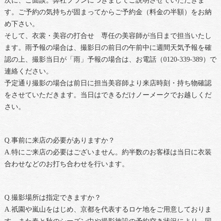
次に、ご面談。弊社プランにつきましてご説明させていただきま
す。ご予約の気持ちが固まってからご予約金（料金の半額）をお納
め下さい。
そして、衣裳・美容の打合せ 専任の美容師が当日まで担当いたし
ます。雨予報の場合は、撮影日の前日の午前中に週間天気予報を確
認の上、撮影当日が「雨」予報の場合は、お電話（0120-339-389）で
連絡ください。
予定通り撮影の場合は前日に担当美容師より来店時刻・持ち物確認
をさせていただきます。当日はできるだけノーメークでお越しくだ
さい。
Q.事前に来店の必要がありますか？
A.特にご来店の必要はございません。約半数のお客様は当日に衣装
合わせなどのお打ち合わせを行います。
Q.撮影場所は指定できますか？
A.祇園や嵐山をはじめ、京都を代表するロケ地をご用意しておりま