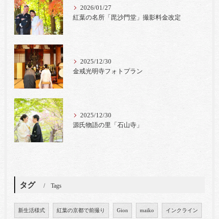
2026/01/27
紅葉の名所「毘沙門堂」撮影料金改定
2025/12/30
金戒光明寺フォトプラン
2025/12/30
源氏物語の里「石山寺」
タグ
Tags
新生活様式
紅葉の京都で前撮り
Gion
maiko
インクライン