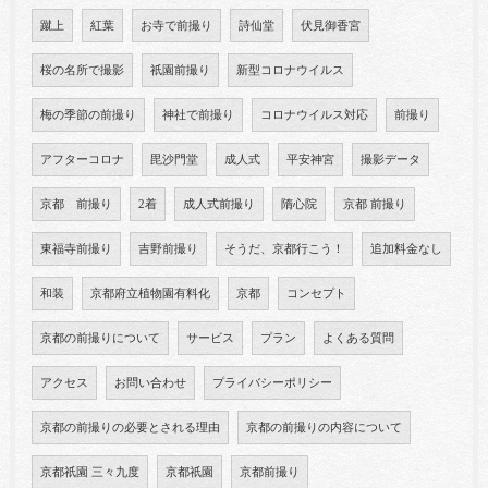
蹴上
紅葉
お寺で前撮り
詩仙堂
伏見御香宮
桜の名所で撮影
祇園前撮り
新型コロナウイルス
梅の季節の前撮り
神社で前撮り
コロナウイルス対応
前撮り
アフターコロナ
毘沙門堂
成人式
平安神宮
撮影データ
京都 前撮り
2着
成人式前撮り
隋心院
京都 前撮り
東福寺前撮り
吉野前撮り
そうだ、京都行こう！
追加料金なし
和装
京都府立植物園有料化
京都
コンセプト
京都の前撮りについて
サービス
プラン
よくある質問
アクセス
お問い合わせ
プライバシーポリシー
京都の前撮りの必要とされる理由
京都の前撮りの内容について
京都祇園 三々九度
京都祇園
京都前撮り