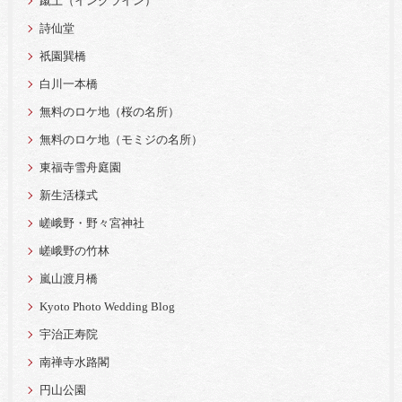
蹴上（インクライン）
詩仙堂
祇園巽橋
白川一本橋
無料のロケ地（桜の名所）
無料のロケ地（モミジの名所）
東福寺雪舟庭園
新生活様式
嵯峨野・野々宮神社
嵯峨野の竹林
嵐山渡月橋
Kyoto Photo Wedding Blog
宇治正寿院
南禅寺水路閣
円山公園