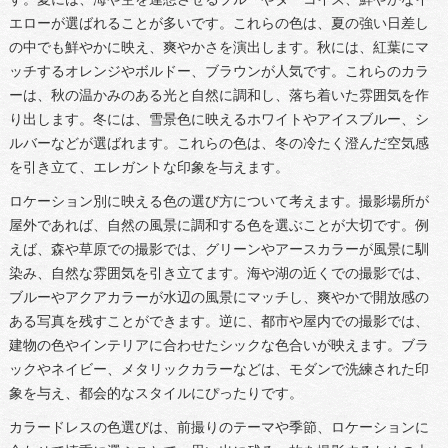
エローが選ばれることが多いです。これらの色は、夏の強い日差し
の中でも鮮やかに映え、爽やかさを演出します。秋には、紅葉にマ
ッチするオレンジやボルドー、ブラウンが人気です。これらのカラ
ーは、秋の温かみのある光と自然に調和し、落ち着いた雰囲気を作
り出します。冬には、雪景色に映えるホワイトやアイスブルー、シ
ルバーなどが選ばれます。これらの色は、冬の冷たく澄んだ空気感
を引き立て、エレガントな印象を与えます。
ロケーション別に映える色の選び方について考えます。撮影場所が
屋外であれば、自然の風景に調和する色を選ぶことが大切です。例
えば、森や草原での撮影では、グリーンやアースカラーが風景に馴
染み、自然な雰囲気を引き立てます。海や湖の近くでの撮影では、
ブルーやアクアカラーが水辺の風景にマッチし、爽やかで開放感の
ある写真を残すことができます。逆に、都市や屋内での撮影では、
建物の色やインテリアに合わせたシックな色合いが映えます。ブラ
ックやネイビー、メタリックカラーなどは、モダンで洗練された印
象を与え、都会的なスタイルにぴったりです。
カラードレスの色選びは、前撮りのテーマや季節、ロケーションに