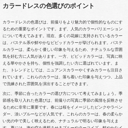
カラードレスの色選びのポイント
カラードレスの色選びは、前撮りをより魅力的で個性的なものにす
るための重要なポイントです。まず、人気のカラーバリエーション
について考えてみます。現在、多くの花嫁に支持されているカラー
は、パステル系や鮮やかなビビッドカラーが挙げられます。パステ
ルカラーは、柔らかく優しい印象を与えるため、ナチュラルな雰囲
気を好む方に人気があります。一方、ビビッドカラーは、写真に映
える華やかさを持ち、個性を強調したい方に選ばれています。ま
た、トレンドとしては、ニュアンスカラーやくすみカラーも注目さ
れています。これらのカラーは、落ち着いた印象を与えつつ、上品
で洗練された雰囲気を演出することができます。
次に、季節に合ったカラーの選び方について考えてみましょう。季
節感を取り入れた色選びは、前撮りの写真に季節の風情を反映させ
るために非常に重要です。春には桜をイメージしたピンクやラベン
ダー、淡いブルーなどが人気です。これらのカラーは、春の柔らか
い光の中で美しく映えるため、ナチュラルで明るい印象を与えま
す。夏には、海や空を連想させるブルーやターコイズ、鮮やかなイ