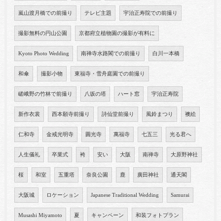
嵐山渡月橋での前撮り
テレビ主題
宇治正寿院での前撮り
撮影無料の円山公園
京都府立植物園の撮影が有料に
Kyoto Photo Wedding
南禅寺水路閣での前撮り
白川一本橋
和傘
撮影小物
東福寺・雪舟庭園での前撮り
嵯峨野の竹林で前撮り
八坂の塔
ハート窓
宇治正寿院
新作衣裳
西本願寺前撮り
詩仙堂前撮り
風鈴まつり
襖絵
仁和寺
金戒光明寺
圓光寺
萬福寺
七五三
光る君へ
人生儀礼
卒業式
袴
安い
大阪
南禅寺
大原野神社
桜
和室
五重塔
奈良公園
鹿
廣田神社
通天閣
大阪城
ロケーション
Japanese Traditional Wedding
Samurai
Musashi Miyamoto
夏
キャンペーン
和装フォトプラン