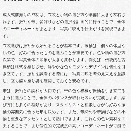
成人式前撮りの成功は、衣装と小物の選び方や準備に大きく左右さ
れます。振袖や帯、髪飾りなどの選択を計画的に行うことで、全体
のコーディネートがまとまり、写真に映える仕上がりを実現できま
す。
衣装選びは振袖から始めることが基本です。振袖は、個々の体型や
肌の色、好みに合ったものを選ぶことが重要です。色や柄の選び方
次第で、写真全体の印象が大きく変わります。例えば、伝統的な古
典柄は格式を感じさせ、鮮やかな色やモダンなデザインは個性を引
き立てます。振袖を試着する際には、写真に映る際の見栄えを意識
し、立ち姿や座り姿を確認しておくと安心です。
帯は、振袖との調和が大切です。帯の色や模様が振袖を引き立てる
ように選ぶことで、全体のバランスが取れた装いが完成します。結
び方にも多くの種類があり、スタイリストと相談しながら好みや振
袖の雰囲気に合った形を決めます。また、帯締めや帯揚げなどの小
物も重要なアクセントとして活用できます。これらの色や素材を工
夫することで、より個性的で完成度の高いコーディネートが可能で