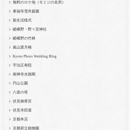
無料のロケ地（モミジの名所）
東福寺雪舟庭園
新生活様式
嵯峨野・野々宮神社
嵯峨野の竹林
嵐山渡月橋
Kyoto Photo Wedding Blog
宇治正寿院
南禅寺水路閣
円山公園
八坂の塔
伏見御香宮
伏見寺田屋
京都本店
京都府立植物園