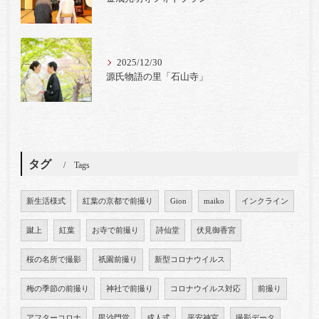
2025/12/30
源氏物語の里「石山寺」
タグ
Tags
新生活様式
紅葉の京都で前撮り
Gion
maiko
インクライン
蹴上
紅葉
お寺で前撮り
詩仙堂
伏見御香宮
桜の名所で撮影
祇園前撮り
新型コロナウイルス
梅の季節の前撮り
神社で前撮り
コロナウイルス対応
前撮り
アフターコロナ
毘沙門堂
成人式
平安神宮
撮影データ