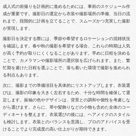
成人式の前撮りを計画的に進めるためには、事前のスケジュール作
成が重要です。撮影日の選定から衣装や撮影場所の準備、当日の流
れまで、段階的に計画を立てることで、スムーズかつ充実した撮影
が実現します。
撮影日を決定する際には、季節や希望するロケーションの混雑状況
を確認します。春や秋の撮影を希望する場合、これらの時期は人気
が高く予約が取りにくくなることがあります。早めに日程を決める
ことで、カメラマンや撮影場所の選択肢を広げられます。また、繁
忙期を避けた日程を選ぶことで、落ち着いた環境で撮影を進められ
る利点もあります。
次に、撮影までの準備項目を具体的にリストアップします。衣装選
びは、撮影の印象を大きく左右するため、十分な時間を確保して選
定します。振袖の色やデザインは、背景との調和や個性を考慮しな
がら選びます。さらに、帯や髪飾りなどの小物も含めた全体のコー
ディネートを整えます。衣装選びの後には、ヘアメイクのスタイル
も検討します。衣装とのバランスを意識し、プロのアドバイスを受
けることでより完成度の高い仕上がりが期待できます。