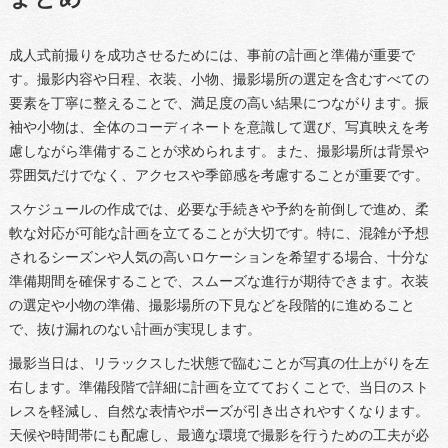
成人式前撮りを成功させるためには、事前の計画と準備が重要で
す。撮影内容や日程、衣装、小物、撮影場所の選定を含むすべての
要素を丁寧に整えることで、満足度の高い結果につながります。振
袖や小物は、全体のコーディネートを意識して選び、写真映えを考
慮しながら準備することが求められます。また、撮影場所は背景や
雰囲気だけでなく、アクセスや季節感を考慮することが重要です。
スケジュールの作成では、必要な手続きや予約を前倒しで進め、柔
軟な対応が可能な計画を立てることが大切です。特に、混雑が予想
されるシーズンや人気の高いロケーションを希望する場合、十分な
準備期間を確保することで、スムーズな進行が期待できます。衣装
の選定や小物の準備、撮影場所の下見などを段階的に進めること
で、抜け漏れのない計画が実現します。
撮影当日は、リラックスした状態で臨むことが写真の仕上がりを左
右します。準備段階で詳細に計画を立てておくことで、当日のスト
レスを軽減し、自然な表情やポーズが引き出されやすくなります。
天候や時間帯にも配慮し、最適な環境で撮影を行うための工夫が必