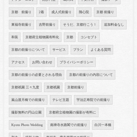
京都 前撮り
2着
成人式前撮り
隋心院
京都 前撮り
東福寺前撮り
吉野前撮り
そうだ、京都行こう！
追加料金なし
和装
京都府立植物園有料化
京都
コンセプト
京都の前撮りについて
サービス
プラン
よくある質問
アクセス
お問い合わせ
プライバシーポリシー
京都の前撮りの必要とされる理由
京都の前撮りの内容について
京都祇園 三々九度
京都祇園
京都前撮り
嵐山渡月橋での前撮り
テレビ主題
宇治正寿院での前撮り
撮影無料の円山公園
京都府立植物園の撮影が有料に
Kyoto Photo Wedding
南禅寺水路閣での前撮り
白川一本橋