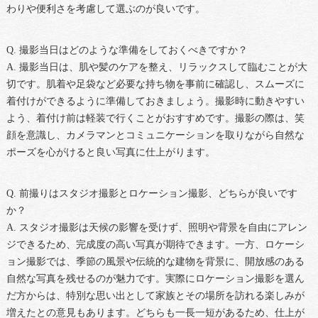
わりや便利さを考慮して選ぶのが良いです。
Q. 撮影当日はどのような準備をしておくべきですか？
A. 撮影当日は、肌や髪のケアを整え、リラックスして臨むことが大
切です。肌着や足袋など必要な持ち物を事前に確認し、スムーズに
着付けができるように準備しておきましょう。撮影時に動きやすい
よう、着付け前は軽装で行くことがおすすめです。撮影の際は、笑
顔を意識し、カメラマンとコミュニケーションを取りながら自然な
ポーズを心がけると良い写真に仕上がります。
Q. 前撮りはスタジオ撮影とロケーション撮影、どちらが良いです
か？
A. スタジオ撮影は天候の影響を受けず、照明や背景を自由にアレン
ジできるため、完成度の高い写真が期待できます。一方、ロケーシ
ョン撮影では、季節の風景や伝統的な建物を背景に、開放感のある
自然な写真を残せるのが魅力です。実際にロケーション撮影を選ん
だ方からは、特別な思い出として家族とその場所を訪れる楽しみが
増えたとの意見もあります。どちらも一長一短があるため、仕上が