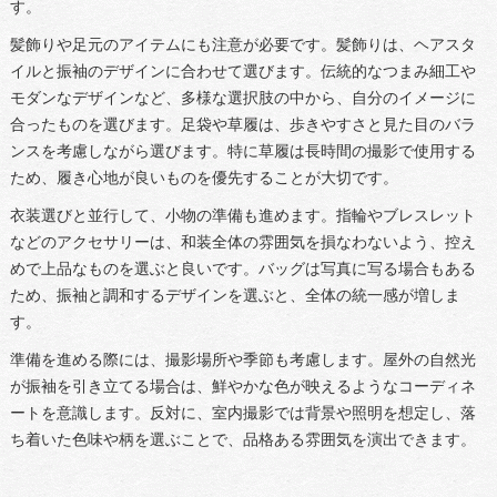
す。
髪飾りや足元のアイテムにも注意が必要です。髪飾りは、ヘアスタ
イルと振袖のデザインに合わせて選びます。伝統的なつまみ細工や
モダンなデザインなど、多様な選択肢の中から、自分のイメージに
合ったものを選びます。足袋や草履は、歩きやすさと見た目のバラ
ンスを考慮しながら選びます。特に草履は長時間の撮影で使用する
ため、履き心地が良いものを優先することが大切です。
衣装選びと並行して、小物の準備も進めます。指輪やブレスレット
などのアクセサリーは、和装全体の雰囲気を損なわないよう、控え
めで上品なものを選ぶと良いです。バッグは写真に写る場合もある
ため、振袖と調和するデザインを選ぶと、全体の統一感が増しま
す。
準備を進める際には、撮影場所や季節も考慮します。屋外の自然光
が振袖を引き立てる場合は、鮮やかな色が映えるようなコーディネ
ートを意識します。反対に、室内撮影では背景や照明を想定し、落
ち着いた色味や柄を選ぶことで、品格ある雰囲気を演出できます。