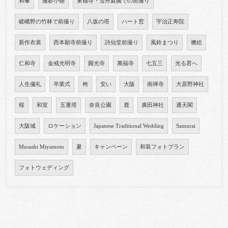
和傘
撮影小物
東福寺・雪舟庭園での前撮り
嵯峨野の竹林で前撮り
八坂の塔
ハート窓
宇治正寿院
新作衣裳
西本願寺前撮り
詩仙堂前撮り
風鈴まつり
襖絵
仁和寺
金戒光明寺
圓光寺
萬福寺
七五三
光る君へ
人生儀礼
卒業式
袴
安い
大阪
南禅寺
大原野神社
桜
和室
五重塔
奈良公園
鹿
廣田神社
通天閣
大阪城
ロケーション
Japanese Traditional Wedding
Samurai
Musashi Miyamoto
夏
キャンペーン
和装フォトプラン
フォトウェディング