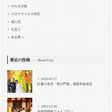
サルボボ前
コロナウイルス対応
成人式
七五三
光る君へ
最近の投稿
Recent Posts
2026/01/27
紅葉の名所「毘沙門堂」撮影料金改定
2025/12/30
金戒光明寺フォトプラン