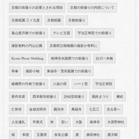
京都の前撮りの必要とされる理由
京都の前撮りの内容について
京都祇園 三々九度
京都祇園
京都前撮り
嵐山渡月橋での前撮り
テレビ主題
宇治正寿院での前撮り
撮影無料の円山公園
京都府立植物園の撮影が有料に
Kyoto Photo Wedding
南禅寺水路閣での前撮り
白川一本橋
和傘
撮影小物
東福寺・雪舟庭園での前撮り
嵯峨野の竹林で前撮り
八坂の塔
ハート窓
宇治正寿院
新作衣裳
西本願寺前撮り
詩仙堂前撮り
風鈴まつり
襖絵
仁和寺
金戒光明寺
圓光寺
萬福寺
七五三
光る君へ
人生儀礼
卒業式
袴
安い
大阪
南禅寺
大原野神社
桜
和室
五重塔
奈良公園
鹿
廣田神社
通天閣