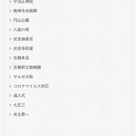
宇治正寿院
南禅寺水路閣
円山公園
八坂の塔
伏見御香宮
伏見寺田屋
京都本店
京都府立植物園
サルボボ前
コロナウイルス対応
成人式
七五三
光る君へ