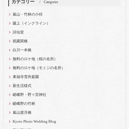
カテゴリー
Categories
嵐山・竹林の小径
蹴上（インクライン）
詩仙堂
祇園巽橋
白川一本橋
無料のロケ地（桜の名所）
無料のロケ地（モミジの名所）
東福寺雪舟庭園
新生活様式
嵯峨野・野々宮神社
嵯峨野の竹林
嵐山渡月橋
Kyoto Photo Wedding Blog