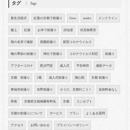
タグ
Tags
新生活様式
紅葉の京都で前撮り
Gion
maiko
インクライン
蹴上
紅葉
お寺で前撮り
詩仙堂
伏見御香宮
桜の名所で撮影
祇園前撮り
新型コロナウイルス
梅の季節の前撮り
神社で前撮り
コロナウイルス対応
前撮り
アフターコロナ
毘沙門堂
成人式
平安神宮
撮影データ
京都 前撮り
2着
成人式前撮り
隋心院
京都 前撮り
東福寺前撮り
吉野前撮り
そうだ、京都行こう！
追加料金なし
和装
京都府立植物園有料化
京都
コンセプト
京都の前撮りについて
サービス
プラン
よくある質問
アクセス
お問い合わせ
プライバシーポリシー