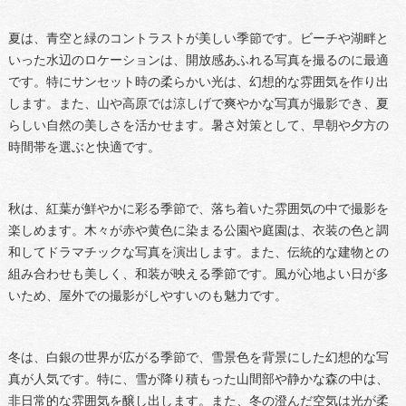
夏は、青空と緑のコントラストが美しい季節です。ビーチや湖畔と
いった水辺のロケーションは、開放感あふれる写真を撮るのに最適
です。特にサンセット時の柔らかい光は、幻想的な雰囲気を作り出
します。また、山や高原では涼しげで爽やかな写真が撮影でき、夏
らしい自然の美しさを活かせます。暑さ対策として、早朝や夕方の
時間帯を選ぶと快適です。
秋は、紅葉が鮮やかに彩る季節で、落ち着いた雰囲気の中で撮影を
楽しめます。木々が赤や黄色に染まる公園や庭園は、衣装の色と調
和してドラマチックな写真を演出します。また、伝統的な建物との
組み合わせも美しく、和装が映える季節です。風が心地よい日が多
いため、屋外での撮影がしやすいのも魅力です。
冬は、白銀の世界が広がる季節で、雪景色を背景にした幻想的な写
真が人気です。特に、雪が降り積もった山間部や静かな森の中は、
非日常的な雰囲気を醸し出します。また、冬の澄んだ空気は光が柔