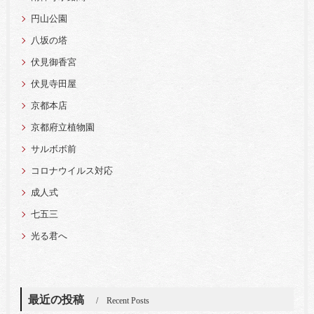
円山公園
八坂の塔
伏見御香宮
伏見寺田屋
京都本店
京都府立植物園
サルボボ前
コロナウイルス対応
成人式
七五三
光る君へ
最近の投稿
Recent Posts