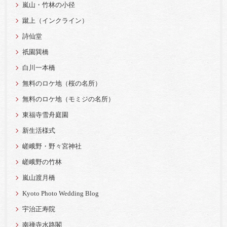
嵐山・竹林の小径
蹴上（インクライン）
詩仙堂
祇園巽橋
白川一本橋
無料のロケ地（桜の名所）
無料のロケ地（モミジの名所）
東福寺雪舟庭園
新生活様式
嵯峨野・野々宮神社
嵯峨野の竹林
嵐山渡月橋
Kyoto Photo Wedding Blog
宇治正寿院
南禅寺水路閣