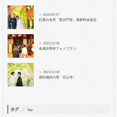
2026/01/27
紅葉の名所「毘沙門堂」撮影料金改定
2025/12/30
金戒光明寺フォトプラン
2025/12/30
源氏物語の里「石山寺」
タグ
Tags