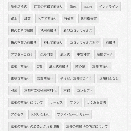
新生活様式
紅葉の京都で前撮り
Gion
maiko
インクライン
蹴上
紅葉
お寺で前撮り
詩仙堂
伏見御香宮
桜の名所で撮影
祇園前撮り
新型コロナウイルス
梅の季節の前撮り
神社で前撮り
コロナウイルス対応
前撮り
アフターコロナ
毘沙門堂
成人式
平安神宮
撮影データ
京都 前撮り
2着
成人式前撮り
隋心院
京都 前撮り
東福寺前撮り
吉野前撮り
そうだ、京都行こう！
追加料金なし
和装
京都府立植物園有料化
京都
コンセプト
京都の前撮りについて
サービス
プラン
よくある質問
アクセス
お問い合わせ
プライバシーポリシー
京都の前撮りの必要とされる理由
京都の前撮りの内容について