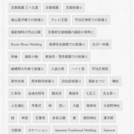
京都祇園 三々九度
京都祇園
京都前撮り
嵐山渡月橋での前撮り
テレビ主題
宇治正寿院での前撮り
撮影無料の円山公園
京都府立植物園の撮影が有料に
Kyoto Photo Wedding
南禅寺水路閣での前撮り
白川一本橋
和傘
撮影小物
東福寺・雪舟庭園での前撮り
嵯峨野の竹林で前撮り
八坂の塔
ハート窓
宇治正寿院
新作衣裳
西本願寺前撮り
詩仙堂前撮り
風鈴まつり
襖絵
仁和寺
金戒光明寺
圓光寺
萬福寺
七五三
光る君へ
人生儀礼
卒業式
袴
安い
大阪
南禅寺
大原野神社
桜
和室
五重塔
奈良公園
鹿
廣田神社
通天閣
大阪城
ロケーション
Japanese Traditional Wedding
Samurai