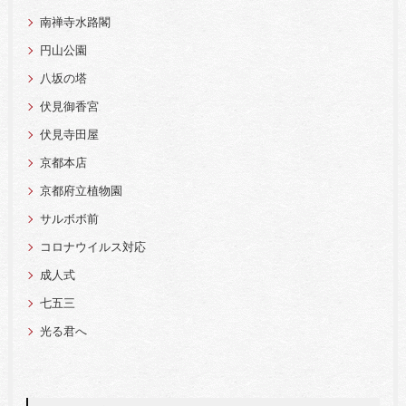
南禅寺水路閣
円山公園
八坂の塔
伏見御香宮
伏見寺田屋
京都本店
京都府立植物園
サルボボ前
コロナウイルス対応
成人式
七五三
光る君へ