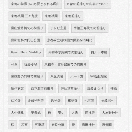
京都の前撮りの必要とされる理由
京都の前撮りの内容について
京都祇園 三々九度
京都祇園
京都前撮り
嵐山渡月橋での前撮り
テレビ主題
宇治正寿院での前撮り
撮影無料の円山公園
京都府立植物園の撮影が有料に
Kyoto Photo Wedding
南禅寺水路閣での前撮り
白川一本橋
和傘
撮影小物
東福寺・雪舟庭園での前撮り
嵯峨野の竹林で前撮り
八坂の塔
ハート窓
宇治正寿院
新作衣裳
西本願寺前撮り
詩仙堂前撮り
風鈴まつり
襖絵
仁和寺
金戒光明寺
圓光寺
萬福寺
七五三
光る君へ
人生儀礼
卒業式
袴
安い
大阪
南禅寺
大原野神社
桜
和室
五重塔
奈良公園
鹿
廣田神社
通天閣