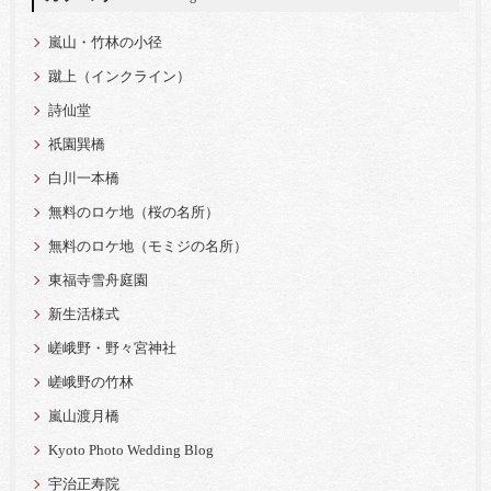
嵐山・竹林の小径
蹴上（インクライン）
詩仙堂
祇園巽橋
白川一本橋
無料のロケ地（桜の名所）
無料のロケ地（モミジの名所）
東福寺雪舟庭園
新生活様式
嵯峨野・野々宮神社
嵯峨野の竹林
嵐山渡月橋
Kyoto Photo Wedding Blog
宇治正寿院