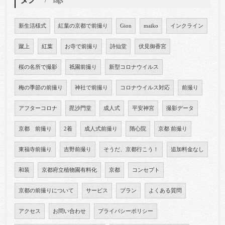
Tags
新生活様式
紅葉の京都で前撮り
Gion
maiko
インクライン
蹴上
紅葉
お寺で前撮り
詩仙堂
伏見御香宮
桜の名所で撮影
祇園前撮り
新型コロナウイルス
梅の季節の前撮り
神社で前撮り
コロナウイルス対応
前撮り
アフターコロナ
毘沙門堂
成人式
平安神宮
撮影データ
京都 前撮り
2着
成人式前撮り
隋心院
京都 前撮り
東福寺前撮り
吉野前撮り
そうだ、京都行こう！
追加料金なし
和装
京都府立植物園有料化
京都
コンセプト
京都の前撮りについて
サービス
プラン
よくある質問
アクセス
お問い合わせ
プライバシーポリシー