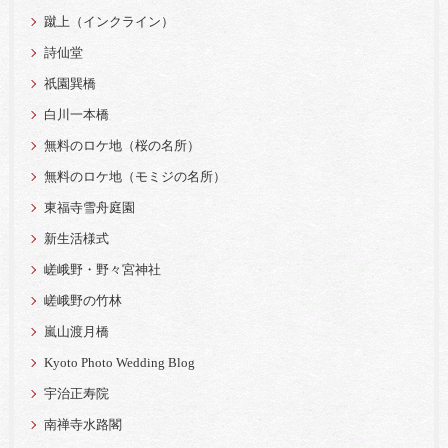
蹴上（インクライン）
詩仙堂
祇園巽橋
白川一本橋
無料のロケ地（桜の名所）
無料のロケ地（モミジの名所）
東福寺雪舟庭園
新生活様式
嵯峨野・野々宮神社
嵯峨野の竹林
嵐山渡月橋
Kyoto Photo Wedding Blog
宇治正寿院
南禅寺水路閣