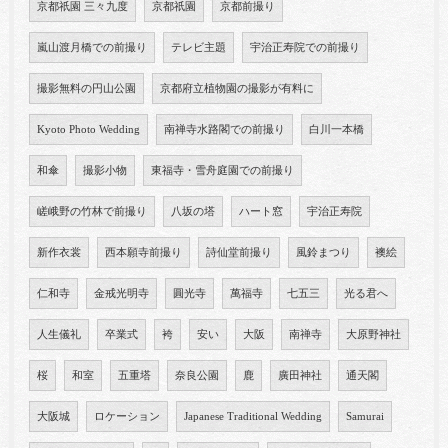
京都祇園 三々九度
京都祇園
京都前撮り
嵐山渡月橋での前撮り
テレビ主題
宇治正寿院での前撮り
撮影無料の円山公園
京都府立植物園の撮影が有料に
Kyoto Photo Wedding
南禅寺水路閣での前撮り
白川一本橋
和傘
撮影小物
東福寺・雪舟庭園での前撮り
嵯峨野の竹林で前撮り
八坂の塔
ハート窓
宇治正寿院
新作衣裳
西本願寺前撮り
詩仙堂前撮り
風鈴まつり
襖絵
仁和寺
金戒光明寺
圓光寺
萬福寺
七五三
光る君へ
人生儀礼
卒業式
袴
安い
大阪
南禅寺
大原野神社
桜
和室
五重塔
奈良公園
鹿
廣田神社
通天閣
大阪城
ロケーション
Japanese Traditional Wedding
Samurai