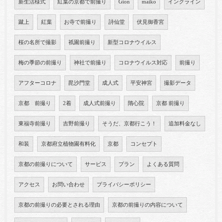
新生活様式
紅葉の京都で前撮り
Gion
maiko
インクライン
蹴上
紅葉
お寺で前撮り
詩仙堂
伏見御香宮
桜の名所で撮影
祇園前撮り
新型コロナウイルス
梅の季節の前撮り
神社で前撮り
コロナウイルス対応
前撮り
アフターコロナ
毘沙門堂
成人式
平安神宮
撮影データ
京都 前撮り
2着
成人式前撮り
隋心院
京都 前撮り
東福寺前撮り
吉野前撮り
そうだ、京都行こう！
追加料金なし
和装
京都府立植物園有料化
京都
コンセプト
京都の前撮りについて
サービス
プラン
よくある質問
アクセス
お問い合わせ
プライバシーポリシー
京都の前撮りの必要とされる理由
京都の前撮りの内容について