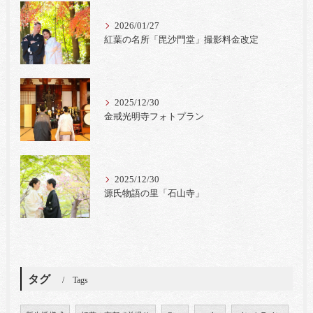
2026/01/27
紅葉の名所「毘沙門堂」撮影料金改定
2025/12/30
金戒光明寺フォトプラン
2025/12/30
源氏物語の里「石山寺」
タグ
Tags