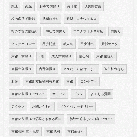
蹴上
紅葉
お寺で前撮り
詩仙堂
伏見御香宮
桜の名所で撮影
祇園前撮り
新型コロナウイルス
梅の季節の前撮り
神社で前撮り
コロナウイルス対応
前撮り
アフターコロナ
毘沙門堂
成人式
平安神宮
撮影データ
京都 前撮り
2着
成人式前撮り
隋心院
京都 前撮り
東福寺前撮り
吉野前撮り
そうだ、京都行こう！
追加料金なし
和装
京都府立植物園有料化
京都
コンセプト
京都の前撮りについて
サービス
プラン
よくある質問
アクセス
お問い合わせ
プライバシーポリシー
京都の前撮りの必要とされる理由
京都の前撮りの内容について
京都祇園 三々九度
京都祇園
京都前撮り