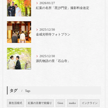
2026/01/27
紅葉の名所「毘沙門堂」撮影料金改定
2025/12/30
金戒光明寺フォトプラン
2025/12/30
源氏物語の里「石山寺」
タグ
Tags
新生活様式
紅葉の京都で前撮り
Gion
maiko
インクライン