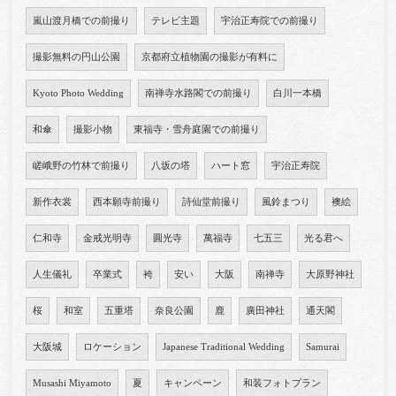
嵐山渡月橋での前撮り
テレビ主題
宇治正寿院での前撮り
撮影無料の円山公園
京都府立植物園の撮影が有料に
Kyoto Photo Wedding
南禅寺水路閣での前撮り
白川一本橋
和傘
撮影小物
東福寺・雪舟庭園での前撮り
嵯峨野の竹林で前撮り
八坂の塔
ハート窓
宇治正寿院
新作衣裳
西本願寺前撮り
詩仙堂前撮り
風鈴まつり
襖絵
仁和寺
金戒光明寺
圓光寺
萬福寺
七五三
光る君へ
人生儀礼
卒業式
袴
安い
大阪
南禅寺
大原野神社
桜
和室
五重塔
奈良公園
鹿
廣田神社
通天閣
大阪城
ロケーション
Japanese Traditional Wedding
Samurai
Musashi Miyamoto
夏
キャンペーン
和装フォトプラン