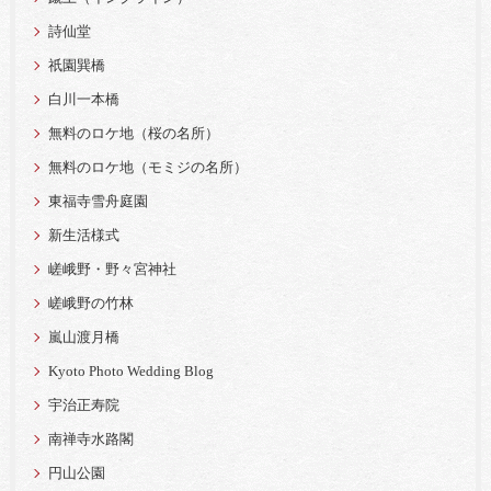
詩仙堂
祇園巽橋
白川一本橋
無料のロケ地（桜の名所）
無料のロケ地（モミジの名所）
東福寺雪舟庭園
新生活様式
嵯峨野・野々宮神社
嵯峨野の竹林
嵐山渡月橋
Kyoto Photo Wedding Blog
宇治正寿院
南禅寺水路閣
円山公園