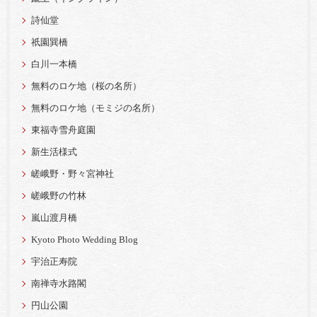
詩仙堂
祇園巽橋
白川一本橋
無料のロケ地（桜の名所）
無料のロケ地（モミジの名所）
東福寺雪舟庭園
新生活様式
嵯峨野・野々宮神社
嵯峨野の竹林
嵐山渡月橋
Kyoto Photo Wedding Blog
宇治正寿院
南禅寺水路閣
円山公園