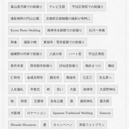
嵐山渡月橋での前撮り
テレビ主題
宇治正寿院での前撮り
撮影無料の円山公園
京都府立植物園の撮影が有料に
Kyoto Photo Wedding
南禅寺水路閣での前撮り
白川一本橋
和傘
撮影小物
東福寺・雪舟庭園での前撮り
嵯峨野の竹林で前撮り
八坂の塔
ハート窓
宇治正寿院
新作衣裳
西本願寺前撮り
詩仙堂前撮り
風鈴まつり
襖絵
仁和寺
金戒光明寺
圓光寺
萬福寺
七五三
光る君へ
人生儀礼
卒業式
袴
安い
大阪
南禅寺
大原野神社
桜
和室
五重塔
奈良公園
鹿
廣田神社
通天閣
大阪城
ロケーション
Japanese Traditional Wedding
Samurai
Musashi Miyamoto
夏
キャンペーン
和装フォトプラン