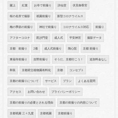
蹴上
紅葉
お寺で前撮り
詩仙堂
伏見御香宮
桜の名所で撮影
祇園前撮り
新型コロナウイルス
梅の季節の前撮り
神社で前撮り
コロナウイルス対応
前撮り
アフターコロナ
毘沙門堂
成人式
平安神宮
撮影データ
京都 前撮り
2着
成人式前撮り
隋心院
京都 前撮り
東福寺前撮り
吉野前撮り
そうだ、京都行こう！
追加料金なし
和装
京都府立植物園有料化
京都
コンセプト
京都の前撮りについて
サービス
プラン
よくある質問
アクセス
お問い合わせ
プライバシーポリシー
京都の前撮りの必要とされる理由
京都の前撮りの内容について
京都祇園 三々九度
京都祇園
京都前撮り