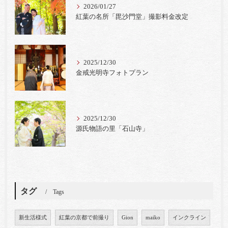
2026/01/27
紅葉の名所「毘沙門堂」撮影料金改定
2025/12/30
金戒光明寺フォトプラン
2025/12/30
源氏物語の里「石山寺」
タグ
Tags
新生活様式
紅葉の京都で前撮り
Gion
maiko
インクライン