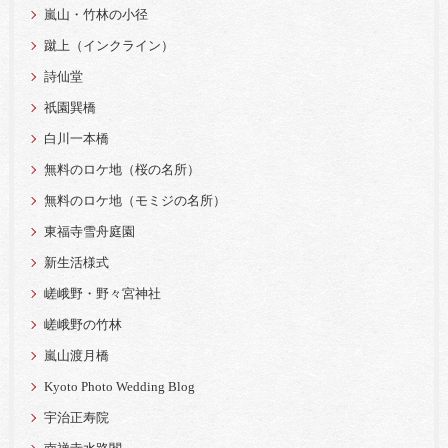
嵐山・竹林の小径
蹴上（インクライン）
詩仙堂
祇園巽橋
白川一本橋
無料のロケ地（桜の名所）
無料のロケ地（モミジの名所）
東福寺雪舟庭園
新生活様式
嵯峨野・野々宮神社
嵯峨野の竹林
嵐山渡月橋
Kyoto Photo Wedding Blog
宇治正寿院