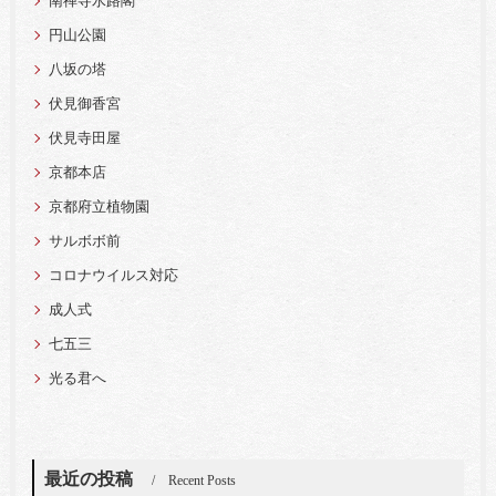
南禅寺水路閣
円山公園
八坂の塔
伏見御香宮
伏見寺田屋
京都本店
京都府立植物園
サルボボ前
コロナウイルス対応
成人式
七五三
光る君へ
最近の投稿
Recent Posts