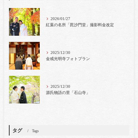
2026/01/27
紅葉の名所「毘沙門堂」撮影料金改定
2025/12/30
金戒光明寺フォトプラン
2025/12/30
源氏物語の里「石山寺」
タグ
Tags