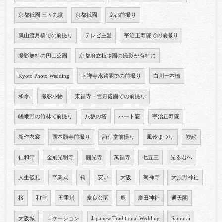
京都祇園 三々九度
京都祇園
京都前撮り
嵐山渡月橋での前撮り
テレビ主題
宇治正寿院での前撮り
撮影無料の円山公園
京都府立植物園の撮影が有料に
Kyoto Photo Wedding
南禅寺水路閣での前撮り
白川一本橋
和傘
撮影小物
東福寺・雪舟庭園での前撮り
嵯峨野の竹林で前撮り
八坂の塔
ハート窓
宇治正寿院
新作衣裳
西本願寺前撮り
詩仙堂前撮り
風鈴まつり
襖絵
仁和寺
金戒光明寺
圓光寺
萬福寺
七五三
光る君へ
人生儀礼
卒業式
袴
安い
大阪
南禅寺
大原野神社
桜
和室
五重塔
奈良公園
鹿
廣田神社
通天閣
大阪城
ロケーション
Japanese Traditional Wedding
Samurai