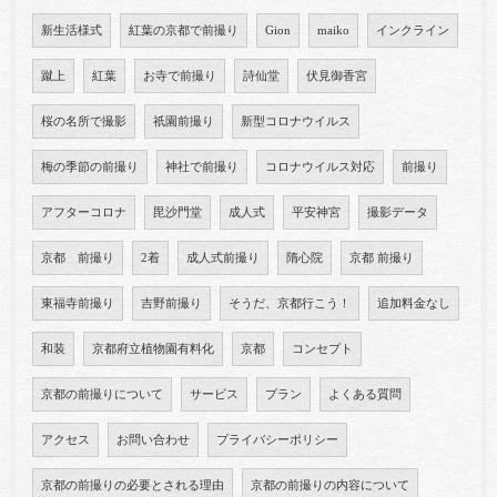
新生活様式
紅葉の京都で前撮り
Gion
maiko
インクライン
蹴上
紅葉
お寺で前撮り
詩仙堂
伏見御香宮
桜の名所で撮影
祇園前撮り
新型コロナウイルス
梅の季節の前撮り
神社で前撮り
コロナウイルス対応
前撮り
アフターコロナ
毘沙門堂
成人式
平安神宮
撮影データ
京都 前撮り
2着
成人式前撮り
隋心院
京都 前撮り
東福寺前撮り
吉野前撮り
そうだ、京都行こう！
追加料金なし
和装
京都府立植物園有料化
京都
コンセプト
京都の前撮りについて
サービス
プラン
よくある質問
アクセス
お問い合わせ
プライバシーポリシー
京都の前撮りの必要とされる理由
京都の前撮りの内容について