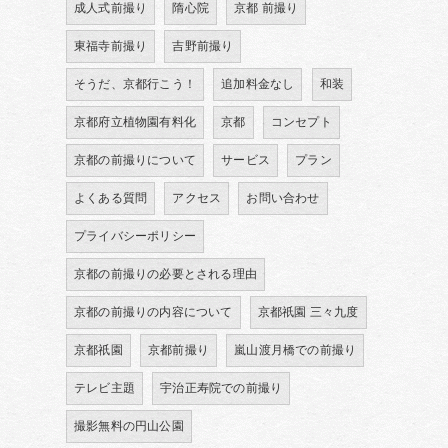
成人式前撮り
隋心院
京都 前撮り
東福寺前撮り
吉野前撮り
そうだ、京都行こう！
追加料金なし
和装
京都府立植物園有料化
京都
コンセプト
京都の前撮りについて
サービス
プラン
よくある質問
アクセス
お問い合わせ
プライバシーポリシー
京都の前撮りの必要とされる理由
京都の前撮りの内容について
京都祇園 三々九度
京都祇園
京都前撮り
嵐山渡月橋での前撮り
テレビ主題
宇治正寿院での前撮り
撮影無料の円山公園