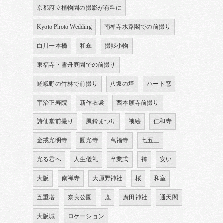
京都府立植物園の撮影が有料に
Kyoto Photo Wedding
南禅寺水路閣での前撮り
白川一本橋
和傘
撮影小物
東福寺・雪舟庭園での前撮り
嵯峨野の竹林で前撮り
八坂の塔
ハート窓
宇治正寿院
新作衣裳
西本願寺前撮り
詩仙堂前撮り
風鈴まつり
襖絵
仁和寺
金戒光明寺
圓光寺
萬福寺
七五三
光る君へ
人生儀礼
卒業式
袴
安い
大阪
南禅寺
大原野神社
桜
和室
五重塔
奈良公園
鹿
廣田神社
通天閣
大阪城
ロケーション