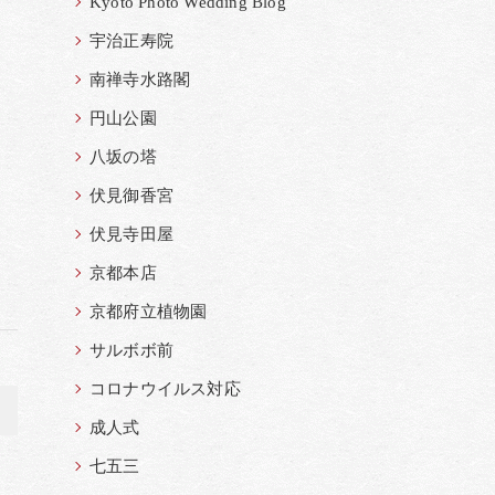
Kyoto Photo Wedding Blog
宇治正寿院
南禅寺水路閣
円山公園
八坂の塔
伏見御香宮
伏見寺田屋
京都本店
京都府立植物園
サルボボ前
コロナウイルス対応
>
成人式
七五三