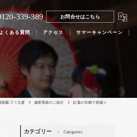
0120-339-389
お問合せはこちら
よくある質問
アクセス
サマーキャンペーン
都祇園 三々九度
撮影実績のご紹介
紅葉の京都で前撮り
カテゴリー
Categories