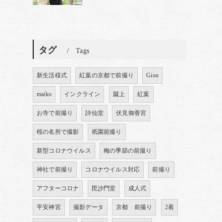
タグ
Tags
新生活様式
紅葉の京都で前撮り
Gion
maiko
インクライン
蹴上
紅葉
お寺で前撮り
詩仙堂
伏見御香宮
桜の名所で撮影
祇園前撮り
新型コロナウイルス
梅の季節の前撮り
神社で前撮り
コロナウイルス対応
前撮り
アフターコロナ
毘沙門堂
成人式
平安神宮
撮影データ
京都 前撮り
2着