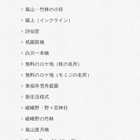
嵐山・竹林の小径
蹴上（インクライン）
詩仙堂
祇園巽橋
白川一本橋
無料のロケ地（桜の名所）
無料のロケ地（モミジの名所）
東福寺雪舟庭園
新生活様式
嵯峨野・野々宮神社
嵯峨野の竹林
嵐山渡月橋