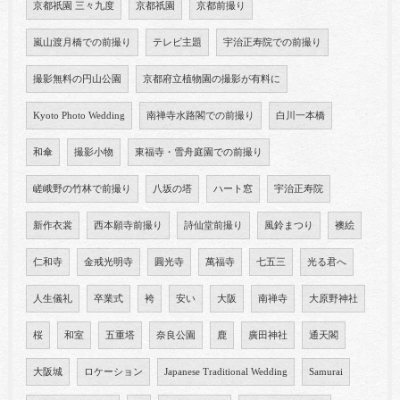
京都祇園 三々九度
京都祇園
京都前撮り
嵐山渡月橋での前撮り
テレビ主題
宇治正寿院での前撮り
撮影無料の円山公園
京都府立植物園の撮影が有料に
Kyoto Photo Wedding
南禅寺水路閣での前撮り
白川一本橋
和傘
撮影小物
東福寺・雪舟庭園での前撮り
嵯峨野の竹林で前撮り
八坂の塔
ハート窓
宇治正寿院
新作衣裳
西本願寺前撮り
詩仙堂前撮り
風鈴まつり
襖絵
仁和寺
金戒光明寺
圓光寺
萬福寺
七五三
光る君へ
人生儀礼
卒業式
袴
安い
大阪
南禅寺
大原野神社
桜
和室
五重塔
奈良公園
鹿
廣田神社
通天閣
大阪城
ロケーション
Japanese Traditional Wedding
Samurai