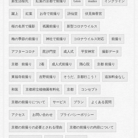
新生活様式
紅葉の京都で前撮り
Gion
maiko
インクライン
蹴上
紅葉
お寺で前撮り
詩仙堂
伏見御香宮
桜の名所で撮影
祇園前撮り
新型コロナウイルス
梅の季節の前撮り
神社で前撮り
コロナウイルス対応
前撮り
アフターコロナ
毘沙門堂
成人式
平安神宮
撮影データ
京都 前撮り
2着
成人式前撮り
隋心院
京都 前撮り
東福寺前撮り
吉野前撮り
そうだ、京都行こう！
追加料金なし
和装
京都府立植物園有料化
京都
コンセプト
京都の前撮りについて
サービス
プラン
よくある質問
アクセス
お問い合わせ
プライバシーポリシー
京都の前撮りの必要とされる理由
京都の前撮りの内容について