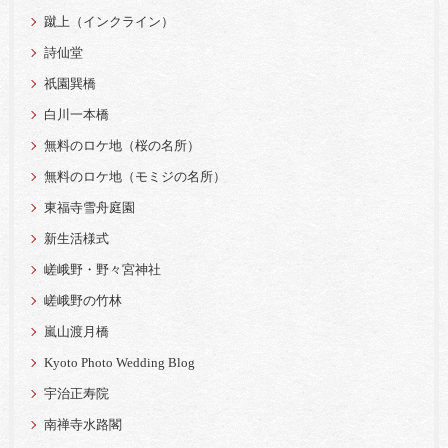
蹴上（インクライン）
詩仙堂
祇園巽橋
白川一本橋
無料のロケ地（桜の名所）
無料のロケ地（モミジの名所）
東福寺雪舟庭園
新生活様式
嵯峨野・野々宮神社
嵯峨野の竹林
嵐山渡月橋
Kyoto Photo Wedding Blog
宇治正寿院
南禅寺水路閣