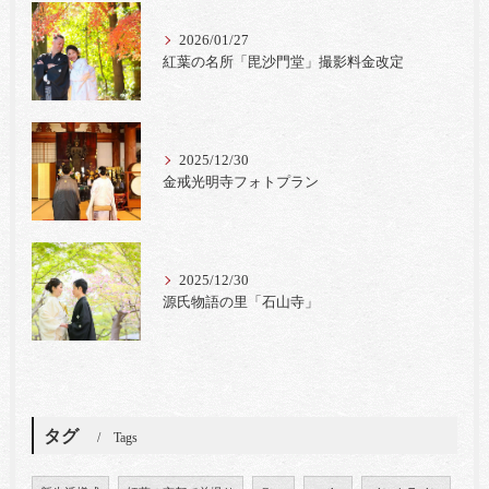
2026/01/27
紅葉の名所「毘沙門堂」撮影料金改定
2025/12/30
金戒光明寺フォトプラン
2025/12/30
源氏物語の里「石山寺」
タグ
Tags