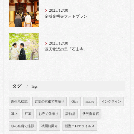
2025/12/30
金戒光明寺フォトプラン
2025/12/30
源氏物語の里「石山寺」
タグ
Tags
新生活様式
紅葉の京都で前撮り
Gion
maiko
インクライン
蹴上
紅葉
お寺で前撮り
詩仙堂
伏見御香宮
桜の名所で撮影
祇園前撮り
新型コロナウイルス