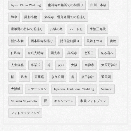
Kyoto Photo Wedding
南禅寺水路閣での前撮り
白川一本橋
和傘
撮影小物
東福寺・雪舟庭園での前撮り
嵯峨野の竹林で前撮り
八坂の塔
ハート窓
宇治正寿院
新作衣裳
西本願寺前撮り
詩仙堂前撮り
風鈴まつり
襖絵
仁和寺
金戒光明寺
圓光寺
萬福寺
七五三
光る君へ
人生儀礼
卒業式
袴
安い
大阪
南禅寺
大原野神社
桜
和室
五重塔
奈良公園
鹿
廣田神社
通天閣
大阪城
ロケーション
Japanese Traditional Wedding
Samurai
Musashi Miyamoto
夏
キャンペーン
和装フォトプラン
フォトウェディング