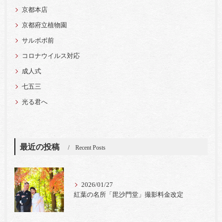
京都本店
京都府立植物園
サルボボ前
コロナウイルス対応
成人式
七五三
光る君へ
最近の投稿
Recent Posts
2026/01/27
紅葉の名所「毘沙門堂」撮影料金改定