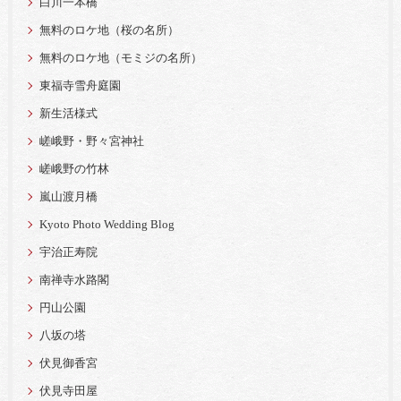
白川一本橋
無料のロケ地（桜の名所）
無料のロケ地（モミジの名所）
東福寺雪舟庭園
新生活様式
嵯峨野・野々宮神社
嵯峨野の竹林
嵐山渡月橋
Kyoto Photo Wedding Blog
宇治正寿院
南禅寺水路閣
円山公園
八坂の塔
伏見御香宮
伏見寺田屋