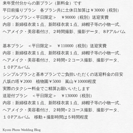
来年受付分からの新プラン（新料金）です
平日前撮りプラン 各プラン共に土休日加算は￥30000（税別）
シンプルプラン＜平日限定＞ ￥90000（税別）送迎実費
内容：新婦様衣裳１点、新郎様衣裳１点、綿帽子等の小物一式、
ヘアメイク・美容着付け、２時間撮影、撮影データ、８Pアルバム
基本プラン ＜平日限定＞ ￥110000（税別）送迎実費
内容：新婦様衣裳１点、新郎様衣裳１点、綿帽子等の小物一式、
ヘアメイク・美容着付け、２時間×２コース撮影、撮影データ、
１０Pアルバム
シンプルプランと基本プランでご負担いただくの送迎料金の目安
八坂の塔￥2000 植物園￥5000 嵐山￥10000程度
実際のタクシー料金でご精算お願いいたします
送迎付プラン ＜平日限定＞ ￥130000（税別）
内容：新婦様衣裳１点、新郎様衣裳１点、綿帽子等の小物一式、
ヘアメイク・美容着付け、２時間×２コース撮影、撮影データ、
１０Pアルバム 移動＋撮影時間は５時間程度
Kyoto Photo Wedding Blog