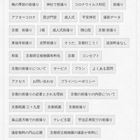
梅の季節の前撮り
神社で前撮り
コロナウイルス対応
前撮り
アフターコロナ
毘沙門堂
成人式
平安神宮
撮影データ
京都 前撮り
2着
成人式前撮り
隋心院
京都 前撮り
東福寺前撮り
吉野前撮り
そうだ、京都行こう！
追加料金なし
和装
京都府立植物園有料化
京都
コンセプト
京都の前撮りについて
サービス
プラン
よくある質問
アクセス
お問い合わせ
プライバシーポリシー
京都の前撮りの必要とされる理由
京都の前撮りの内容について
京都祇園 三々九度
京都祇園
京都前撮り
嵐山渡月橋での前撮り
テレビ主題
宇治正寿院での前撮り
撮影無料の円山公園
京都府立植物園の撮影が有料に