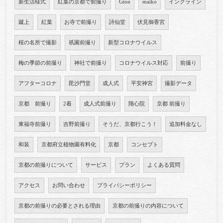
新生活様式
紅葉の京都で前撮り
Gion
maiko
インクライン
蹴上
紅葉
お寺で前撮り
詩仙堂
伏見御香宮
桜の名所で撮影
祇園前撮り
新型コロナウイルス
梅の季節の前撮り
神社で前撮り
コロナウイルス対応
前撮り
アフターコロナ
毘沙門堂
成人式
平安神宮
撮影データ
京都 前撮り
2着
成人式前撮り
隋心院
京都 前撮り
東福寺前撮り
吉野前撮り
そうだ、京都行こう！
追加料金なし
和装
京都府立植物園有料化
京都
コンセプト
京都の前撮りについて
サービス
プラン
よくある質問
アクセス
お問い合わせ
プライバシーポリシー
京都の前撮りの必要とされる理由
京都の前撮りの内容について