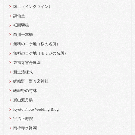
蹴上（インクライン）
詩仙堂
祇園巽橋
白川一本橋
無料のロケ地（桜の名所）
無料のロケ地（モミジの名所）
東福寺雪舟庭園
新生活様式
嵯峨野・野々宮神社
嵯峨野の竹林
嵐山渡月橋
Kyoto Photo Wedding Blog
宇治正寿院
南禅寺水路閣