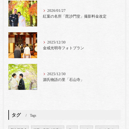
2026/01/27
紅葉の名所「毘沙門堂」撮影料金改定
2025/12/30
金戒光明寺フォトプラン
2025/12/30
源氏物語の里「石山寺」
タグ
Tags