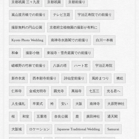
京都祇園 三々九度
京都祇園
京都前撮り
嵐山渡月橋での前撮り
テレビ主題
宇治正寿院での前撮り
撮影無料の円山公園
京都府立植物園の撮影が有料に
Kyoto Photo Wedding
南禅寺水路閣での前撮り
白川一本橋
和傘
撮影小物
東福寺・雪舟庭園での前撮り
嵯峨野の竹林で前撮り
八坂の塔
ハート窓
宇治正寿院
新作衣裳
西本願寺前撮り
詩仙堂前撮り
風鈴まつり
襖絵
仁和寺
金戒光明寺
圓光寺
萬福寺
七五三
光る君へ
人生儀礼
卒業式
袴
安い
大阪
南禅寺
大原野神社
桜
和室
五重塔
奈良公園
鹿
廣田神社
通天閣
大阪城
ロケーション
Japanese Traditional Wedding
Samurai