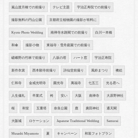
嵐山渡月橋での前撮り
テレビ主題
宇治正寿院での前撮り
撮影無料の円山公園
京都府立植物園の撮影が有料に
Kyoto Photo Wedding
南禅寺水路閣での前撮り
白川一本橋
和傘
撮影小物
東福寺・雪舟庭園での前撮り
嵯峨野の竹林で前撮り
八坂の塔
ハート窓
宇治正寿院
新作衣裳
西本願寺前撮り
詩仙堂前撮り
風鈴まつり
襖絵
仁和寺
金戒光明寺
圓光寺
萬福寺
七五三
光る君へ
人生儀礼
卒業式
袴
安い
大阪
南禅寺
大原野神社
桜
和室
五重塔
奈良公園
鹿
廣田神社
通天閣
大阪城
ロケーション
Japanese Traditional Wedding
Samurai
Musashi Miyamoto
夏
キャンペーン
和装フォトプラン