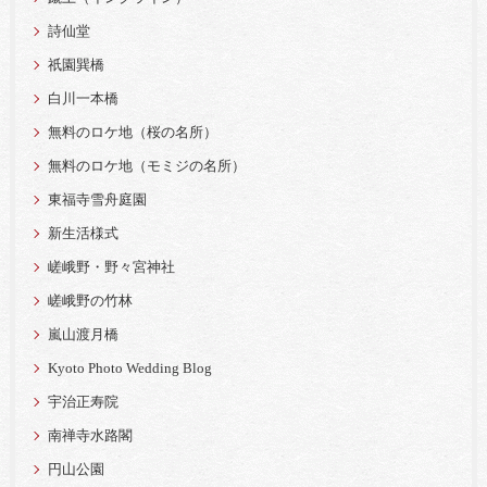
詩仙堂
祇園巽橋
白川一本橋
無料のロケ地（桜の名所）
無料のロケ地（モミジの名所）
東福寺雪舟庭園
新生活様式
嵯峨野・野々宮神社
嵯峨野の竹林
嵐山渡月橋
Kyoto Photo Wedding Blog
宇治正寿院
南禅寺水路閣
円山公園