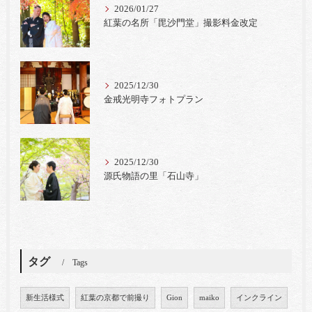
2026/01/27
紅葉の名所「毘沙門堂」撮影料金改定
2025/12/30
金戒光明寺フォトプラン
2025/12/30
源氏物語の里「石山寺」
タグ
Tags
新生活様式
紅葉の京都で前撮り
Gion
maiko
インクライン