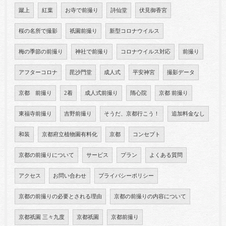
蹴上
紅葉
お寺で前撮り
詩仙堂
伏見御香宮
桜の名所で撮影
祇園前撮り
新型コロナウイルス
梅の季節の前撮り
神社で前撮り
コロナウイルス対応
前撮り
アフターコロナ
毘沙門堂
成人式
平安神宮
撮影データ
京都 前撮り
2着
成人式前撮り
隋心院
京都 前撮り
東福寺前撮り
吉野前撮り
そうだ、京都行こう！
追加料金なし
和装
京都府立植物園有料化
京都
コンセプト
京都の前撮りについて
サービス
プラン
よくある質問
アクセス
お問い合わせ
プライバシーポリシー
京都の前撮りの必要とされる理由
京都の前撮りの内容について
京都祇園 三々九度
京都祇園
京都前撮り