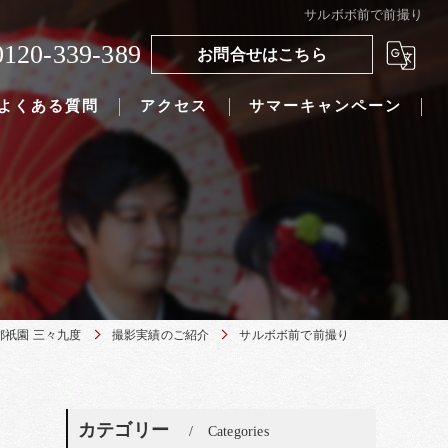
サルボボ前で前撮り
0120-339-389
お問合せはこちら
よくある質問
アクセス
サマーキャンペーン
都祇園 三々九度
撮影実績のご紹介
サルボボ前で前撮り
カテゴリー
Categories