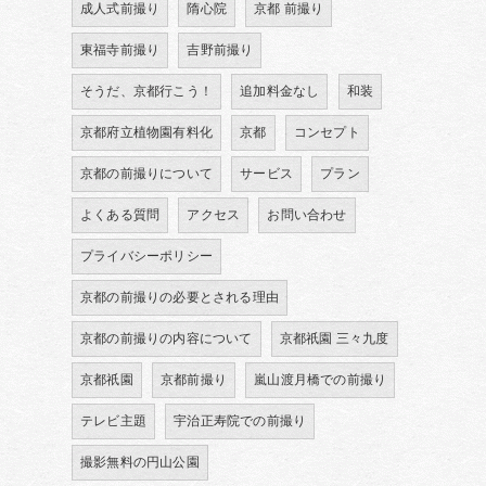
成人式前撮り
隋心院
京都 前撮り
東福寺前撮り
吉野前撮り
そうだ、京都行こう！
追加料金なし
和装
京都府立植物園有料化
京都
コンセプト
京都の前撮りについて
サービス
プラン
よくある質問
アクセス
お問い合わせ
プライバシーポリシー
京都の前撮りの必要とされる理由
京都の前撮りの内容について
京都祇園 三々九度
京都祇園
京都前撮り
嵐山渡月橋での前撮り
テレビ主題
宇治正寿院での前撮り
撮影無料の円山公園