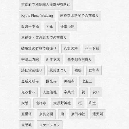
京都府立植物園の撮影が有料に
Kyoto Photo Wedding
南禅寺水路閣での前撮り
白川一本橋
和傘
撮影小物
東福寺・雪舟庭園での前撮り
嵯峨野の竹林で前撮り
八坂の塔
ハート窓
宇治正寿院
新作衣裳
西本願寺前撮り
詩仙堂前撮り
風鈴まつり
襖絵
仁和寺
金戒光明寺
圓光寺
萬福寺
七五三
光る君へ
人生儀礼
卒業式
袴
安い
大阪
南禅寺
大原野神社
桜
和室
五重塔
奈良公園
鹿
廣田神社
通天閣
大阪城
ロケーション