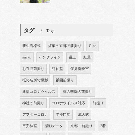
タグ
Tags
新生活様式
紅葉の京都で前撮り
Gion
maiko
インクライン
蹴上
紅葉
お寺で前撮り
詩仙堂
伏見御香宮
桜の名所で撮影
祇園前撮り
新型コロナウイルス
梅の季節の前撮り
神社で前撮り
コロナウイルス対応
前撮り
アフターコロナ
毘沙門堂
成人式
平安神宮
撮影データ
京都 前撮り
2着