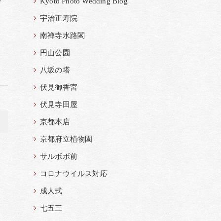
Kyoto Photo Wedding Blog
宇治正寿院
南禅寺水路閣
円山公園
八坂の塔
伏見御香宮
伏見寺田屋
>
京都本店
京都府立植物園
サルボボ前
コロナウイルス対応
成人式
七五三