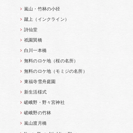
嵐山・竹林の小径
蹴上（インクライン）
詩仙堂
祇園巽橋
白川一本橋
無料のロケ地（桜の名所）
無料のロケ地（モミジの名所）
東福寺雪舟庭園
新生活様式
嵯峨野・野々宮神社
嵯峨野の竹林
嵐山渡月橋
い