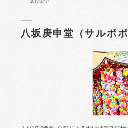
2019/07/17
八坂庚申堂（サルボ
八坂の塔で前撮りの道中にあるサルボボ前での記念