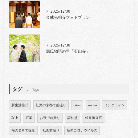
2025/12/30
金戒光明寺フォトプラン
2025/12/30
源氏物語の里「石山寺」
タグ
Tags
新生活様式
紅葉の京都で前撮り
Gion
maiko
インクライン
蹴上
紅葉
お寺で前撮り
詩仙堂
伏見御香宮
桜の名所で撮影
祇園前撮り
新型コロナウイルス