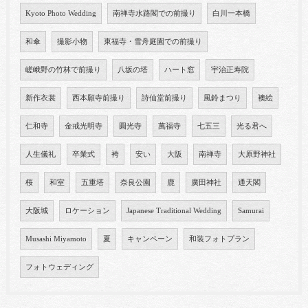
Kyoto Photo Wedding
南禅寺水路閣での前撮り
白川一本橋
和傘
撮影小物
東福寺・雪舟庭園での前撮り
嵯峨野の竹林で前撮り
八坂の塔
ハート窓
宇治正寿院
新作衣裳
西本願寺前撮り
詩仙堂前撮り
風鈴まつり
襖絵
仁和寺
金戒光明寺
圓光寺
萬福寺
七五三
光る君へ
人生儀礼
卒業式
袴
安い
大阪
南禅寺
大原野神社
桜
和室
五重塔
奈良公園
鹿
廣田神社
通天閣
大阪城
ロケーション
Japanese Traditional Wedding
Samurai
Musashi Miyamoto
夏
キャンペーン
和装フォトプラン
フォトウェディング