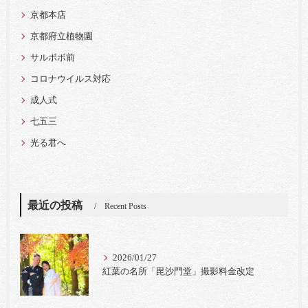
京都本店
京都府立植物園
サルボボ前
コロナウイルス対応
成人式
七五三
光る君へ
最近の投稿
Recent Posts
2026/01/27
紅葉の名所「毘沙門堂」撮影料金改定