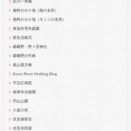
白川一本橋
無料のロケ地（桜の名所）
無料のロケ地（モミジの名所）
東福寺雪舟庭園
新生活様式
嵯峨野・野々宮神社
嵯峨野の竹林
嵐山渡月橋
Kyoto Photo Wedding Blog
宇治正寿院
南禅寺水路閣
円山公園
八坂の塔
伏見御香宮
伏見寺田屋