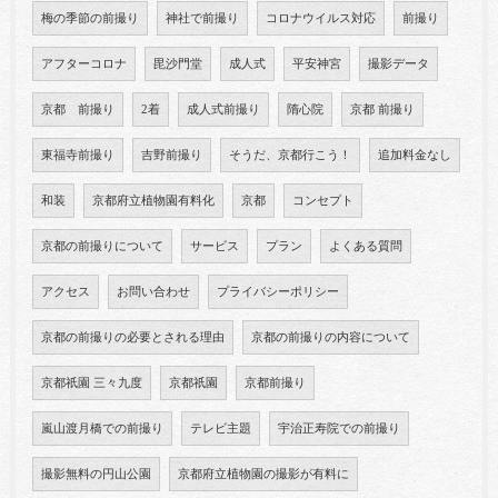
梅の季節の前撮り
神社で前撮り
コロナウイルス対応
前撮り
アフターコロナ
毘沙門堂
成人式
平安神宮
撮影データ
京都 前撮り
2着
成人式前撮り
隋心院
京都 前撮り
東福寺前撮り
吉野前撮り
そうだ、京都行こう！
追加料金なし
和装
京都府立植物園有料化
京都
コンセプト
京都の前撮りについて
サービス
プラン
よくある質問
アクセス
お問い合わせ
プライバシーポリシー
京都の前撮りの必要とされる理由
京都の前撮りの内容について
京都祇園 三々九度
京都祇園
京都前撮り
嵐山渡月橋での前撮り
テレビ主題
宇治正寿院での前撮り
撮影無料の円山公園
京都府立植物園の撮影が有料に