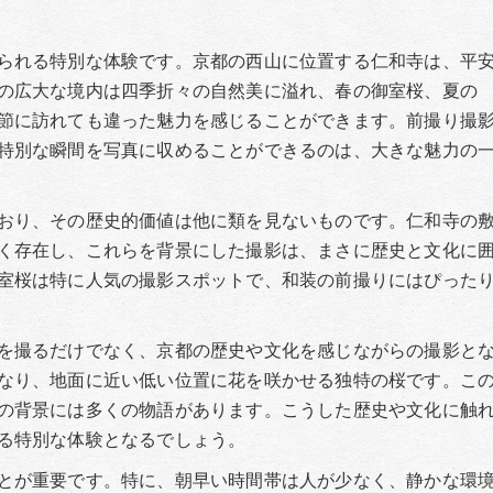
られる特別な体験です。京都の西山に位置する仁和寺は、平
の広大な境内は四季折々の自然美に溢れ、春の御室桜、夏の
節に訪れても違った魅力を感じることができます。前撮り撮
特別な瞬間を写真に収めることができるのは、大きな魅力の
おり、その歴史的価値は他に類を見ないものです。仁和寺の
く存在し、これらを背景にした撮影は、まさに歴史と文化に
室桜は特に人気の撮影スポットで、和装の前撮りにはぴった
を撮るだけでなく、京都の歴史や文化を感じながらの撮影と
なり、地面に近い低い位置に花を咲かせる独特の桜です。こ
の背景には多くの物語があります。こうした歴史や文化に触
る特別な体験となるでしょう。
とが重要です。特に、朝早い時間帯は人が少なく、静かな環