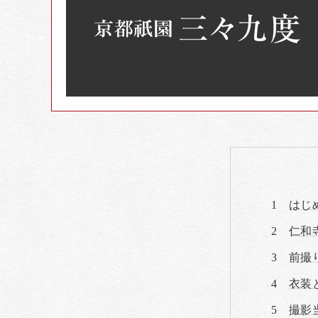
はじ
仁和
前撮
衣装
撮影