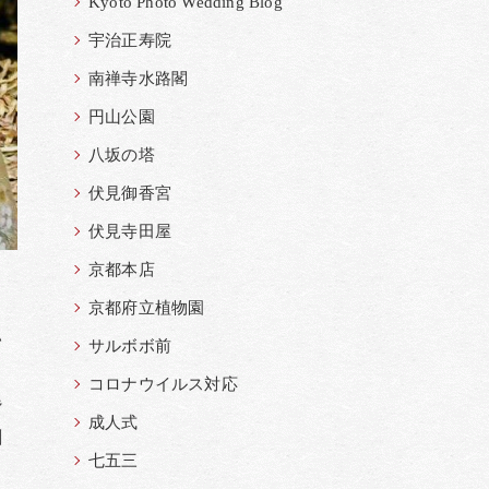
Kyoto Photo Wedding Blog
宇治正寿院
南禅寺水路閣
円山公園
八坂の塔
伏見御香宮
伏見寺田屋
京都本店
。
京都府立植物園
い
サルボボ前
コロナウイルス対応
背
成人式
創
七五三