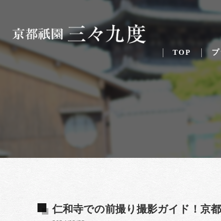
TOP
プ
仁和寺での前撮り撮影ガイド！京