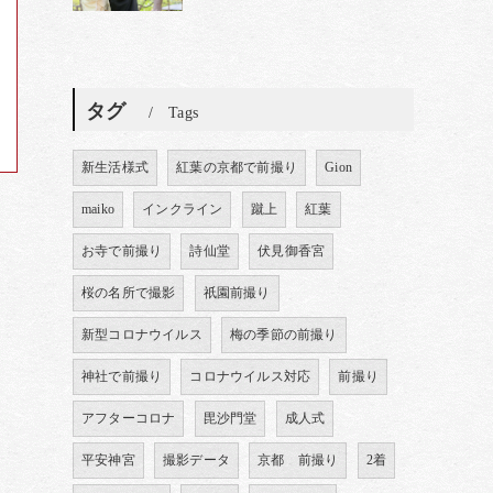
タグ
Tags
新生活様式
紅葉の京都で前撮り
Gion
maiko
インクライン
蹴上
紅葉
お寺で前撮り
詩仙堂
伏見御香宮
桜の名所で撮影
祇園前撮り
新型コロナウイルス
梅の季節の前撮り
神社で前撮り
コロナウイルス対応
前撮り
アフターコロナ
毘沙門堂
成人式
平安神宮
撮影データ
京都 前撮り
2着