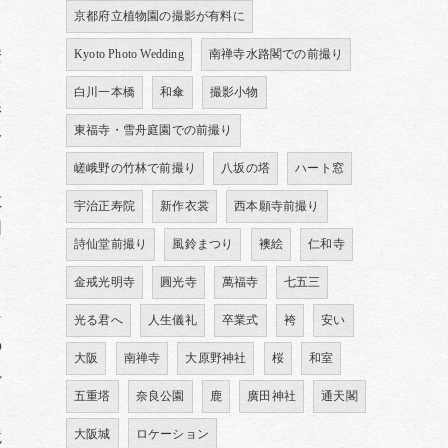
京都府立植物園の撮影が有料に
安
Kyoto Photo Wedding
南禅寺水路閣での前撮り
白川一本橋
和傘
撮影小物
影
東福寺・雪舟庭園での前撮り
一
嵯峨野の竹林で前撮り
八坂の塔
ハート窓
敷
宇治正寿院
新作衣裳
西本願寺前撮り
囲
詩仙堂前撮り
風鈴まつり
襖絵
仁和寺
り
金戒光明寺
圓光寺
萬福寺
七五三
な
光る君へ
人生儀礼
卒業式
袴
安い
の
大阪
南禅寺
大原野神社
桜
和室
れ
五重塔
奈良公園
鹿
廣田神社
通天閣
大阪城
ロケーション
境