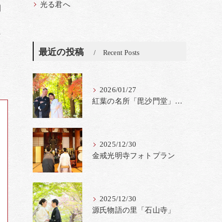
光る君へ
間
ま
な
最近の投稿
Recent Posts
2026/01/27
紅葉の名所「毘沙門堂」撮影料金改定
2025/12/30
金戒光明寺フォトプラン
2025/12/30
源氏物語の里「石山寺」