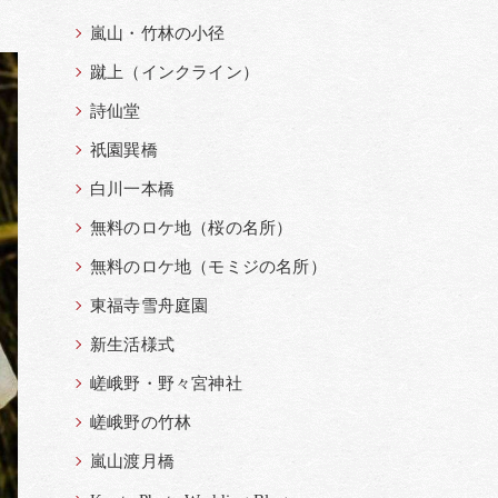
嵐山・竹林の小径
蹴上（インクライン）
詩仙堂
祇園巽橋
白川一本橋
無料のロケ地（桜の名所）
無料のロケ地（モミジの名所）
東福寺雪舟庭園
新生活様式
嵯峨野・野々宮神社
嵯峨野の竹林
嵐山渡月橋