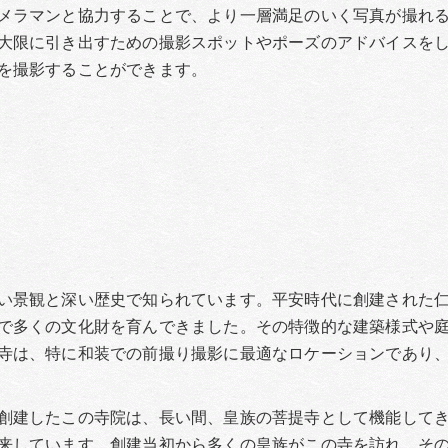
メラマンと協力することで、より一層満足のいく写真が撮れ
大限に引き出すための撮影スポットやポーズのアドバイスを
を撮影することができます。
い景観と深い歴史で知られています。平安時代に創建された
で多くの文化財を育んできました。その特徴的な建築様式や
寺は、特に和装での前撮り撮影に最適なロケーションであり
創建したこの寺院は、長い間、皇族の菩提寺として機能して
来しています。創建当初から多くの皇族がこの寺を訪れ、そ