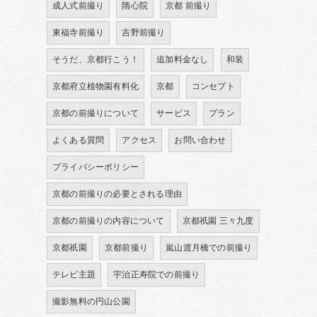
成人式前撮り
隋心院
京都 前撮り
東福寺前撮り
吉野前撮り
そうだ、京都行こう！
追加料金なし
和装
京都府立植物園有料化
京都
コンセプト
京都の前撮りについて
サービス
プラン
よくある質問
アクセス
お問い合わせ
プライバシーポリシー
京都の前撮りの必要とされる理由
京都の前撮りの内容について
京都祇園 三々九度
京都祇園
京都前撮り
嵐山渡月橋での前撮り
テレビ主題
宇治正寿院での前撮り
撮影無料の円山公園