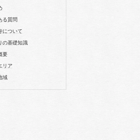
め
ある質問
寺について
りの基礎知識
概要
エリア
地域