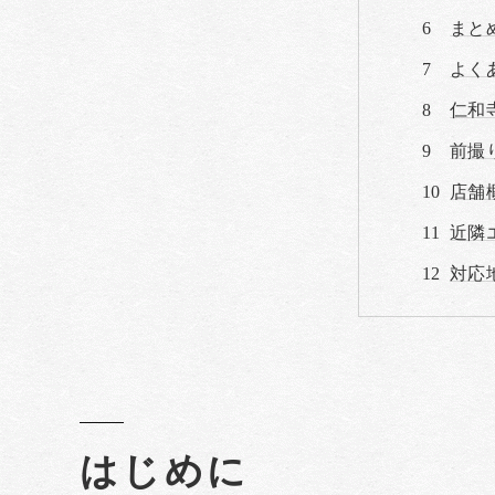
まと
よく
仁和
前撮
店舗
近隣
対応
はじめに