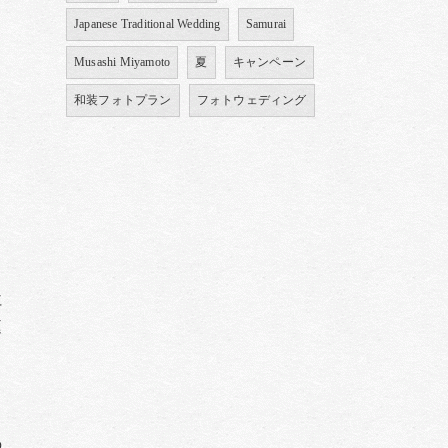
る
Japanese Traditional Wedding
Samurai
し
Musashi Miyamoto
夏
キャンペーン
和装フォトプラン
フォトウェディング
仁
庭
、
き
の