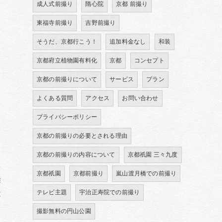
成人式前撮り
隋心院
京都 前撮り
東福寺前撮り
吉野前撮り
そうだ、京都行こう！
追加料金なし
和装
京都府立植物園有料化
京都
コンセプト
京都の前撮りについて
サービス
プラン
よくある質問
アクセス
お問い合わせ
プライバシーポリシー
京都の前撮りの必要とされる理由
京都の前撮りの内容について
京都祇園 三々九度
を
京都祇園
京都前撮り
嵐山渡月橋での前撮り
舞
テレビ主題
宇治正寿院での前撮り
は
撮影無料の円山公園