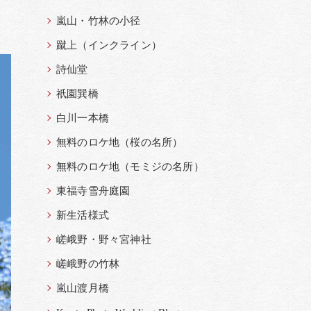
嵐山・竹林の小径
蹴上（インクライン）
詩仙堂
祇園巽橋
白川一本橋
無料のロケ地（桜の名所）
無料のロケ地（モミジの名所）
東福寺雪舟庭園
新生活様式
嵯峨野・野々宮神社
嵯峨野の竹林
嵐山渡月橋