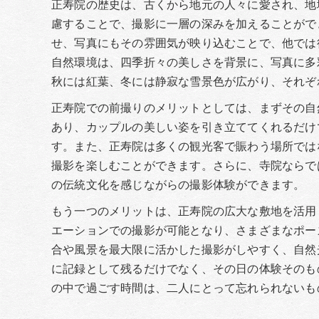
正寿院の歴史は、古くから地元の人々に愛され、地
慮することで、撮影に一層の深みを加えることがで
せ、写真にもその雰囲気が映り込むことで、他では
自然環境は、四季折々の美しさを背景に、写真に多
秋には紅葉、冬には静寂な雪景色が広がり、それぞ
正寿院での前撮りのメリットとしては、まずその自
あり、カップルの美しい姿を引き立ててくれるだけ
す。また、正寿院は多くの観光客で賑わう場所では
撮影を楽しむことができます。さらに、寺院ならで
の伝統文化を感じながらの撮影体験ができます。
もう一つのメリットは、正寿院の広大な敷地を活用
エーションでの撮影が可能となり、さまざまなポー
合や風景を最大限に活かした撮影がしやすく、自然
に記録として残るだけでなく、その日の体験そのも
の中で過ごす時間は、二人にとって忘れられないも