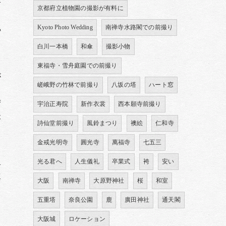
考
京都府立植物園の撮影が有料に
Kyoto Photo Wedding
南禅寺水路閣での前撮り
や
、
白川一本橋
和傘
撮影小物
東福寺・雪舟庭園での前撮り
が
嵯峨野の竹林で前撮り
八坂の塔
ハート窓
ま
ず
宇治正寿院
新作衣裳
西本願寺前撮り
本
詩仙堂前撮り
風鈴まつり
襖絵
仁和寺
金戒光明寺
圓光寺
萬福寺
七五三
ュ
光る君へ
人生儀礼
卒業式
袴
安い
具
真
大阪
南禅寺
大原野神社
桜
和室
さ
五重塔
奈良公園
鹿
廣田神社
通天閣
大阪城
ロケーション