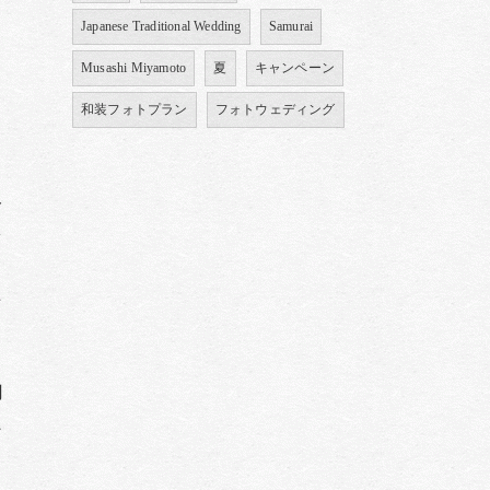
Japanese Traditional Wedding
Samurai
Musashi Miyamoto
夏
キャンペーン
和装フォトプラン
フォトウェディング
一
多
て
た
、
円
良
っ