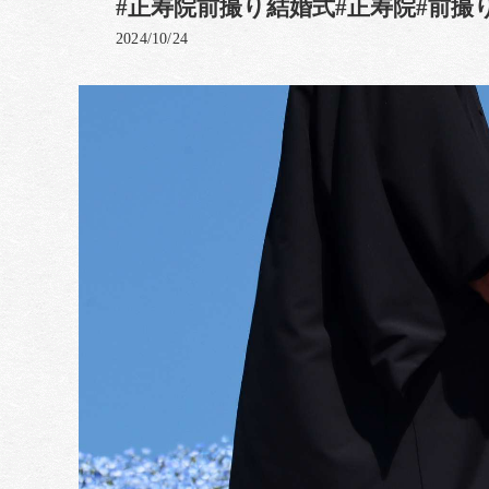
#正寿院前撮り結婚式#正寿院#前撮
2024/10/24