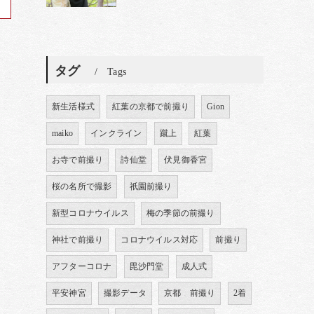
タグ
Tags
新生活様式
紅葉の京都で前撮り
Gion
maiko
インクライン
蹴上
紅葉
お寺で前撮り
詩仙堂
伏見御香宮
桜の名所で撮影
祇園前撮り
新型コロナウイルス
梅の季節の前撮り
神社で前撮り
コロナウイルス対応
前撮り
アフターコロナ
毘沙門堂
成人式
平安神宮
撮影データ
京都 前撮り
2着