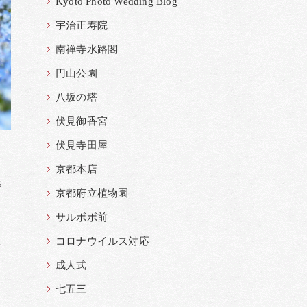
Kyoto Photo Wedding Blog
宇治正寿院
南禅寺水路閣
円山公園
八坂の塔
伏見御香宮
伏見寺田屋
。
京都本店
寿
京都府立植物園
サルボボ前
、
コロナウイルス対応
ア
成人式
七五三