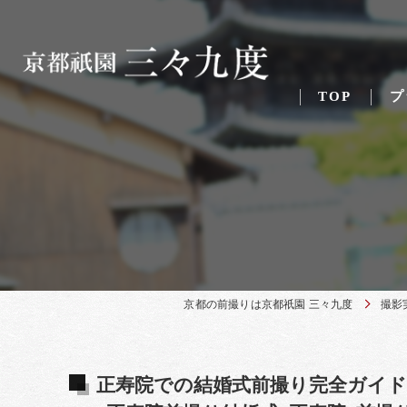
TOP
プ
京都の前撮りは京都祇園 三々九度
撮影
正寿院での結婚式前撮り完全ガイ