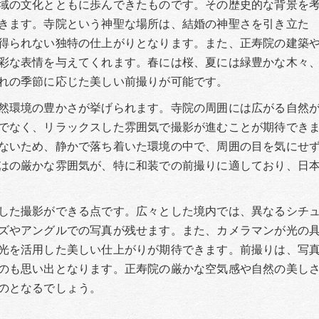
域の文化とともに歩んできたものです。その歴史的な背景を
きます。寺院という神聖な場所は、結婚の神聖さを引き立た
得られない独特の仕上がりとなります。また、正寿院の建築
彩な表情を与えてくれます。春には桜、夏には緑豊かな木々
れの季節に応じた美しい前撮りが可能です。
然環境の豊かさが挙げられます。寺院の周囲には広がる自然
でなく、リラックスした雰囲気で撮影が進むことが期待でき
ないため、静かで落ち着いた環境の中で、周囲の目を気にせ
はの厳かな雰囲気が、特に和装での前撮りに適しており、日
した撮影ができる点です。広々とした境内では、異なるシチ
ズやアングルでの写真が残せます。また、カメラマンが光の
光を活用した美しい仕上がりが期待できます。前撮りは、写
のも思い出となります。正寿院の厳かな空気感や自然の美し
のとなるでしょう。